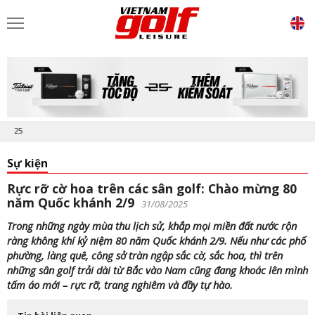
Khởi động "Vietnam Golf Leisure Aw
Sự kiện
Rực rỡ cờ hoa trên các sân golf: Chào mừng 80
năm Quốc khánh 2/9
31/08/2025
Trong những ngày mùa thu lịch sử, khắp mọi miền đất nước rộn
ràng không khí kỷ niệm 80 năm Quốc khánh 2/9. Nếu như các phố
phường, làng quê, công sở tràn ngập sắc cờ, sắc hoa, thì trên
những sân golf trải dài từ Bắc vào Nam cũng đang khoác lên mình
tấm áo mới – rực rỡ, trang nghiêm và đầy tự hào.