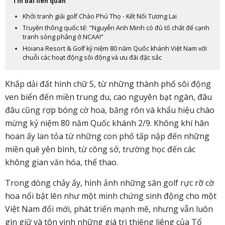
Tin bài liên quan
Khởi tranh giải golf Chào Phú Thọ - Kết Nối Tương Lai
Truyền thông quốc tế: "Nguyễn Anh Minh có đủ tố chất để cạnh
tranh sòng phẳng ở NCAA!”
Hoiana Resort & Golf kỷ niệm 80 năm Quốc khánh Việt Nam với
chuỗi các hoạt động sôi động và ưu đãi đặc sắc
Khắp dải đất hình chữ S, từ những thành phố sôi động
ven biển đến miền trung du, cao nguyên bạt ngàn, đâu
đâu cũng rợp bóng cờ hoa, băng rôn và khẩu hiệu chào
mừng kỷ niệm 80 năm Quốc khánh 2/9. Không khí hân
hoan ấy lan tỏa từ những con phố tấp nập đến những
miền quê yên bình, từ công sở, trường học đến các
không gian văn hóa, thể thao.
Trong dòng chảy ấy, hình ảnh những sân golf rực rỡ cờ
hoa nổi bật lên như một minh chứng sinh động cho một
Việt Nam đổi mới, phát triển mạnh mẽ, nhưng vẫn luôn
gìn giữ và tôn vinh những giá trị thiêng liêng của Tổ