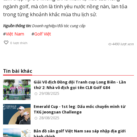
ngành golf, mà còn là tình yêu nước nồng nàn, lan tỏa
trong từng khoảnh khắc mùa thu lịch sử.
Nguồn thông tin:
Doanh nghiệp/đối tác cung cấp
#
Việt Nam
#
Golf Việt
0
lượt thích
4490 lượt xem
Tin bài khác
Giải Vô địch Đồng đội Tranh cup Long Biên - Lần
thứ 2: Nhà vô địch gọi tên CLB Golf G84
29/08/2025
Emerald Cup - 1st leg: Dấu mốc chuyển mình từ
TKG Jeongsan Challenge
28/08/2025
Bản đồ sân golf Việt Nam sau sáp nhập địa giới
hành chính