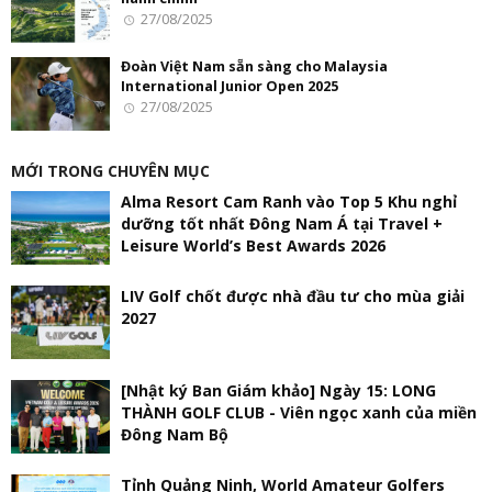
27/08/2025
Đoàn Việt Nam sẵn sàng cho Malaysia
International Junior Open 2025
27/08/2025
MỚI TRONG CHUYÊN MỤC
Alma Resort Cam Ranh vào Top 5 Khu nghỉ
dưỡng tốt nhất Đông Nam Á tại Travel +
Leisure World’s Best Awards 2026
LIV Golf chốt được nhà đầu tư cho mùa giải
2027
[Nhật ký Ban Giám khảo] Ngày 15: LONG
THÀNH GOLF CLUB - Viên ngọc xanh của miền
Đông Nam Bộ
Tỉnh Quảng Ninh, World Amateur Golfers