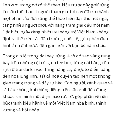
lĩnh vực, trong đó có thể thao. Nếu trước đây golf từng
là môn thể thao ít người tham gia, thì nay đã trở thành
một phần của đời sống thể thao hiện đại, thu hút ngày
càng nhiều người chơi, với hàng trăm giải đấu mỗi năm.
Đặc biệt, ngày càng nhiều tài năng trẻ Việt Nam khẳng
định vị thế trên các đấu trường quốc tế, góp phần đưa
hình ảnh đất nước đến gần hơn với bạn bè năm châu.
Trong dịp lễ trọng đại này, từng lá cờ đỏ sao vàng tung
bay trên những cột cờ cạnh tee box, từng dải băng rôn
rực rỡ trải dài lối vào, từng hàng cây được tô điểm bằng
đèn hoa lung linh, tất cả hòa quyện tạo nên một không
gian trang trọng và đầy tự hào. Con người, cảnh quan và
cả bầu không khí thiêng liêng trên sân golf đều đang
khoác lên mình một diện mạo rực rỡ, góp phần vẽ nên
bức tranh kiêu hãnh về một Việt Nam hòa bình, thịnh
vượng và hội nhập.