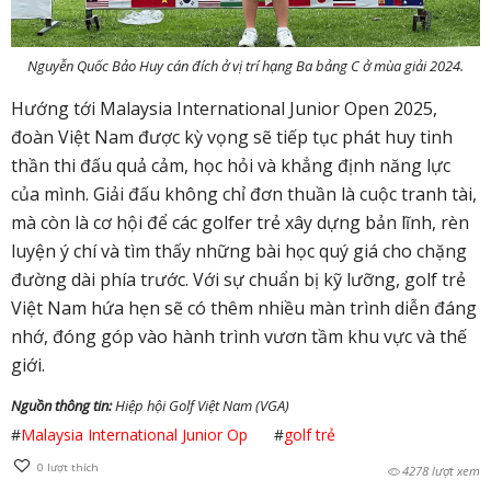
Nguyễn Quốc Bảo Huy cán đích ở vị trí hạng Ba bảng C ở mùa giải 2024.
Hướng tới Malaysia International Junior Open 2025,
đoàn Việt Nam được kỳ vọng sẽ tiếp tục phát huy tinh
thần thi đấu quả cảm, học hỏi và khẳng định năng lực
của mình. Giải đấu không chỉ đơn thuần là cuộc tranh tài,
mà còn là cơ hội để các golfer trẻ xây dựng bản lĩnh, rèn
luyện ý chí và tìm thấy những bài học quý giá cho chặng
đường dài phía trước. Với sự chuẩn bị kỹ lưỡng, golf trẻ
Việt Nam hứa hẹn sẽ có thêm nhiều màn trình diễn đáng
nhớ, đóng góp vào hành trình vươn tầm khu vực và thế
giới.
Nguồn thông tin:
Hiệp hội Golf Việt Nam (VGA)
#
Malaysia International Junior Op
#
golf trẻ
0
lượt thích
4278 lượt xem