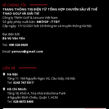
VỀ CHÚNG TÔI
TRANG THÔNG TIN ĐIỆN TỬ TỔNG HỢP CHUYÊN SÂU VỀ THỂ
THAO GOLF VÀ GIẢI TRÍ
Công ty TNHH Golf & Leisure Việt Nam
Số giấy phép xuất bản:
4407/GP –TTĐT
Cấp ngày: 17/12/2021 bởi Sở thông tin và truyền thông Hà Nội
Đại diện bởi:
Bà Vũ Vân Yến
Tel.:
090 326 0929
Email:
yenvuv@gmail.com
LIÊN HỆ
Hà Nội:
Tầng 11. 169 Nguyễn Ngọc Vũ, Cầu Giấy, Hà Nội
Tel:
0243 747 3517
Hồ Chí Minh:
Tầng 18, Khối A, Tòa nhà Indochina Park
4 Nguyễn Đình Chiểu, Quận 1, HCM
Tel:
028 6672 8400