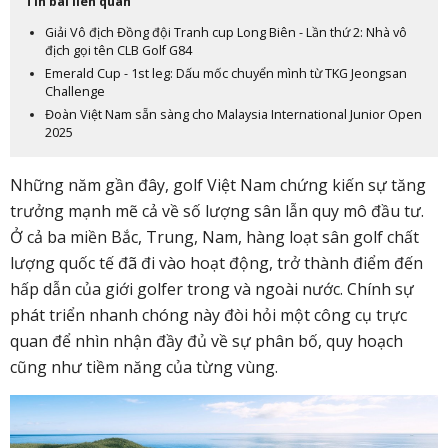
Tin bài liên quan
Giải Vô địch Đồng đội Tranh cup Long Biên - Lần thứ 2: Nhà vô
địch gọi tên CLB Golf G84
Emerald Cup - 1st leg: Dấu mốc chuyển mình từ TKG Jeongsan
Challenge
Đoàn Việt Nam sẵn sàng cho Malaysia International Junior Open
2025
Những năm gần đây, golf Việt Nam chứng kiến sự tăng
trưởng mạnh mẽ cả về số lượng sân lẫn quy mô đầu tư.
Ở cả ba miền Bắc, Trung, Nam, hàng loạt sân golf chất
lượng quốc tế đã đi vào hoạt động, trở thành điểm đến
hấp dẫn của giới golfer trong và ngoài nước. Chính sự
phát triển nhanh chóng này đòi hỏi một công cụ trực
quan để nhìn nhận đầy đủ về sự phân bố, quy hoạch
cũng như tiềm năng của từng vùng.