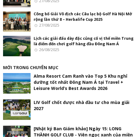
27/08/2025
Công bố Giải Vô địch các Câu lạc bộ Golf Hà Nội Mở
rộng lần thứ 8 – Herbalife Cup 2025
27/08/2025
Lịch các giải đấu dày đặc củng cố vị thế miền Trung
là điểm đến chơi golf hàng đầu Đông Nam Á
26/08/2025
MỚI TRONG CHUYÊN MỤC
Alma Resort Cam Ranh vào Top 5 Khu nghỉ
dưỡng tốt nhất Đông Nam Á tại Travel +
Leisure World’s Best Awards 2026
LIV Golf chốt được nhà đầu tư cho mùa giải
2027
[Nhật ký Ban Giám khảo] Ngày 15: LONG
THÀNH GOLF CLUB - Viên ngọc xanh của miền