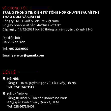
VỀ CHÚNG TÔI
TRANG THÔNG TIN ĐIỆN TỬ TỔNG HỢP CHUYÊN SÂU VỀ THỂ
THAO GOLF VÀ GIẢI TRÍ
Công ty TNHH Golf & Leisure Việt Nam
Số giấy phép xuất bản:
4407/GP –TTĐT
Cấp ngày: 17/12/2021 bởi Sở thông tin và truyền thông Hà Nội
Đại diện bởi:
Bà Vũ Vân Yến
Tel.:
090 326 0929
Email:
yenvuv@gmail.com
LIÊN HỆ
Hà Nội:
Tầng 11. 169 Nguyễn Ngọc Vũ, Cầu Giấy, Hà Nội
Tel:
0243 747 3517
Hồ Chí Minh:
Tầng 18, Khối A, Tòa nhà Indochina Park
4 Nguyễn Đình Chiểu, Quận 1, HCM
Tel:
028 6672 8400