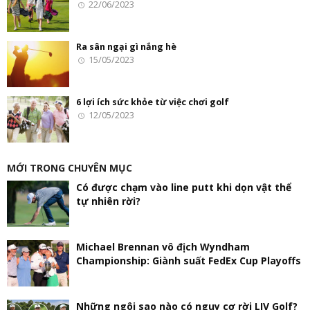
22/06/2023
Ra sân ngại gì nắng hè
15/05/2023
6 lợi ích sức khỏe từ việc chơi golf
12/05/2023
MỚI TRONG CHUYÊN MỤC
Có được chạm vào line putt khi dọn vật thể
tự nhiên rời?
Michael Brennan vô địch Wyndham
Championship: Giành suất FedEx Cup Playoffs
Những ngôi sao nào có nguy cơ rời LIV Golf?