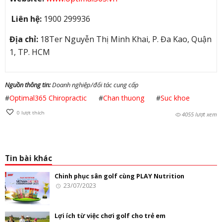
Liên hệ:
1900 299936
Địa chỉ:
18Ter Nguyễn Thị Minh Khai, P. Đa Kao, Quận
1, TP. HCM
Nguồn thông tin:
Doanh nghiệp/đối tác cung cấp
#
Optimal365 Chiropractic
#
Chan thuong
#
Suc khoe
0
lượt thích
4055 lượt xem
Tin bài khác
Chinh phục sân golf cùng PLAY Nutrition
23/07/2023
Lợi ích từ việc chơi golf cho trẻ em