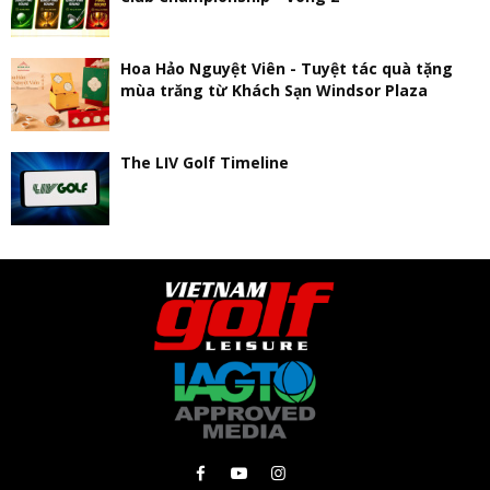
Hoa Hảo Nguyệt Viên - Tuyệt tác quà tặng
mùa trăng từ Khách Sạn Windsor Plaza
The LIV Golf Timeline