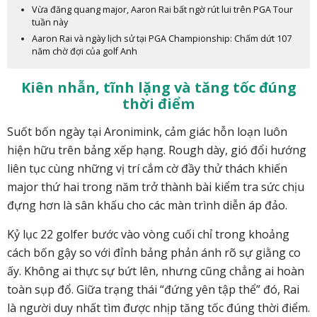
Vừa đăng quang major, Aaron Rai bất ngờ rút lui trên PGA Tour
tuần này
Aaron Rai và ngày lịch sử tại PGA Championship: Chấm dứt 107
năm chờ đợi của golf Anh
Kiên nhẫn, tĩnh lặng và tăng tốc đúng
thời điểm
Suốt bốn ngày tại Aronimink, cảm giác hỗn loạn luôn
hiện hữu trên bảng xếp hạng. Rough dày, gió đổi hướng
liên tục cùng những vị trí cắm cờ đầy thử thách khiến
major thứ hai trong năm trở thành bài kiểm tra sức chịu
đựng hơn là sân khấu cho các màn trình diễn áp đảo.
Kỷ lục 22 golfer bước vào vòng cuối chỉ trong khoảng
cách bốn gậy so với đỉnh bảng phản ánh rõ sự giằng co
ấy. Không ai thực sự bứt lên, nhưng cũng chẳng ai hoàn
toàn sụp đổ. Giữa trạng thái “đứng yên tập thể” đó, Rai
là người duy nhất tìm được nhịp tăng tốc đúng thời điểm.