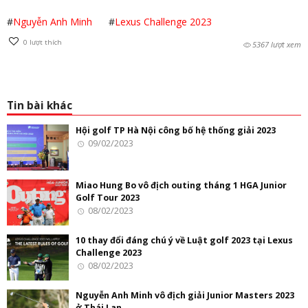
#
Nguyễn Anh Minh
#
Lexus Challenge 2023
0
lượt thích
5367 lượt xem
Tin bài khác
Hội golf TP Hà Nội công bố hệ thống giải 2023
09/02/2023
Miao Hung Bo vô địch outing tháng 1 HGA Junior
Golf Tour 2023
08/02/2023
10 thay đổi đáng chú ý về Luật golf 2023 tại Lexus
Challenge 2023
08/02/2023
Nguyễn Anh Minh vô địch giải Junior Masters 2023
ở Thái Lan