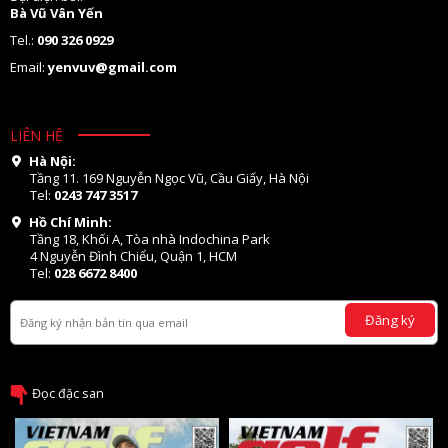
Bà Vũ Vân Yến
Tel.:
090 326 0929
Email:
yenvuv@gmail.com
LIÊN HỆ
Hà Nội:
Tầng 11. 169 Nguyễn Ngọc Vũ, Cầu Giấy, Hà Nội
Tel:
0243 747 3517
Hồ Chí Minh:
Tầng 18, Khối A, Tòa nhà Indochina Park
4 Nguyễn Đình Chiểu, Quận 1, HCM
Tel:
028 6672 8400
Đăng ký
Đọc đặc san