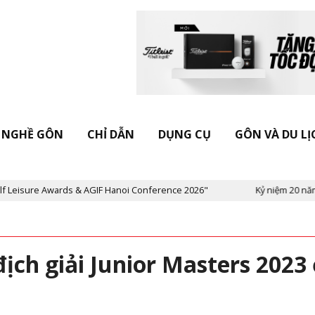
NGHỀ GÔN
CHỈ DẪN
DỤNG CỤ
GÔN VÀ DU LỊ
wards & AGIF Hanoi Conference 2026"
Kỷ niệm 20 năm Tạp chí Vie
ch giải Junior Masters 2023