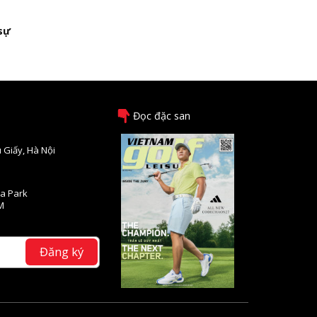
sự
Đọc đặc san
 Giấy, Hà Nội
na Park
M
Đăng ký