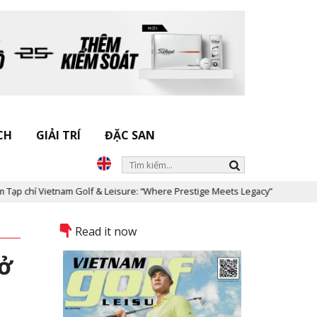
CH
GIẢI TRÍ
ĐẶC SAN
tnam Golf & Leisure: “Where Prestige Meets Legacy”
Dấu ấn Nickl
Read it now
 ở