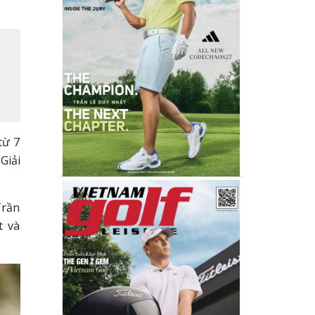
từ 7
Giải
Trần
t và