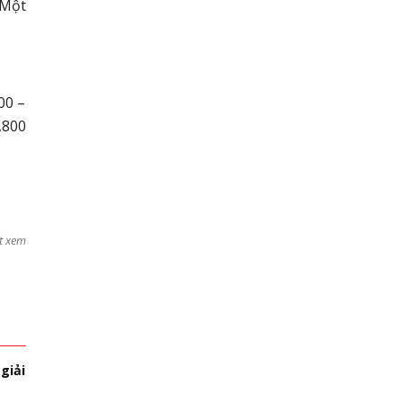
 Một
00 –
,800
t xem
 giải