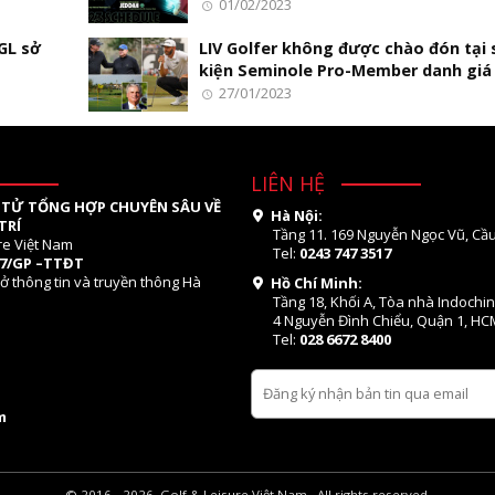
01/02/2023
GL sở
LIV Golfer không được chào đón tại 
kiện Seminole Pro-Member danh giá
27/01/2023
LIÊN HỆ
 TỬ TỔNG HỢP CHUYÊN SÂU VỀ
Hà Nội:
TRÍ
Tầng 11. 169 Nguyễn Ngọc Vũ, Cầu
re Việt Nam
Tel:
0243 747 3517
07/GP –TTĐT
ở thông tin và truyền thông Hà
Hồ Chí Minh:
Tầng 18, Khối A, Tòa nhà Indochi
4 Nguyễn Đình Chiểu, Quận 1, HC
Tel:
028 6672 8400
m
© 2016 - 2026, Golf & Leisure Việt Nam . All rights reserved.