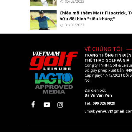
05/02/2023
Chiêu mộ thêm Matt Fitpatrick, T
hữu đội hình "siêu khủng"
31/01/2023
VỀ CHÚNG TÔI
TRANG THÔNG TIN ĐIỆN
THỂ THAO GOLF VÀ GIẢI 
Công ty TNHH Golf & Leisu
Số giấy phép xuất bản:
44
Cấp ngày: 17/12/2021 bởi S
Nội
Đại diện bởi:
Bà Vũ Vân Yến
Tel.:
090 326 0929
Email:
yenvuv@gmail.co