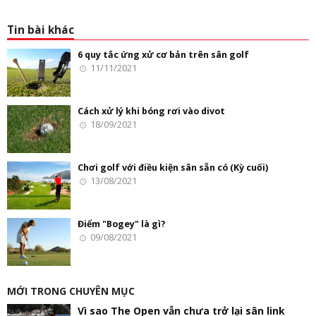
Tin bài khác
6 quy tắc ứng xử cơ bản trên sân golf
11/11/2021
Cách xử lý khi bóng rơi vào divot
18/09/2021
Chơi golf với điều kiện sân sẵn có (Kỳ cuối)
13/08/2021
Điểm "Bogey" là gì?
09/08/2021
MỚI TRONG CHUYÊN MỤC
Vì sao The Open vẫn chưa trở lại sân link