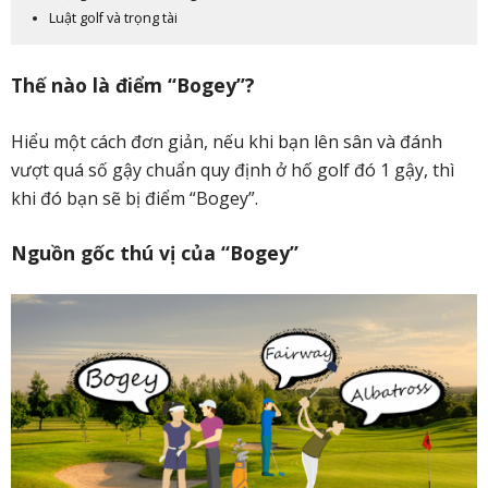
Luật golf và trọng tài
Thế nào là điểm “Bogey”?
Hiểu một cách đơn giản, nếu khi bạn lên sân và đánh
vượt quá số gậy chuẩn quy định ở hố golf đó 1 gậy, thì
khi đó bạn sẽ bị điểm “Bogey”.
Nguồn gốc thú vị của “Bogey”