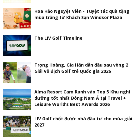
Hoa Hảo Nguyệt Viên - Tuyệt tác quà tặng
mùa trăng từ Khách Sạn Windsor Plaza
The LIV Golf Timeline
Trọng Hoàng, Gia Hân dẫn đầu sau vòng 2
Giải Vô địch Golf trẻ Quốc gia 2026
Alma Resort Cam Ranh vào Top 5 Khu nghỉ
dưỡng tốt nhất Đông Nam Á tại Travel +
Leisure World’s Best Awards 2026
LIV Golf chốt được nhà đầu tư cho mùa giải
2027