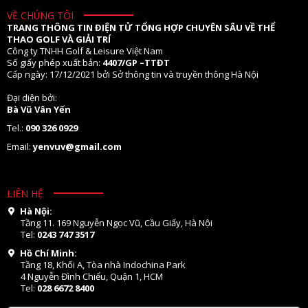
VỀ CHÚNG TÔI
TRANG THÔNG TIN ĐIỆN TỬ TỔNG HỢP CHUYÊN SÂU VỀ THỂ
THAO GOLF VÀ GIẢI TRÍ
Công ty TNHH Golf & Leisure Việt Nam
Số giấy phép xuất bản:
4407/GP –TTĐT
Cấp ngày: 17/12/2021 bởi Sở thông tin và truyền thông Hà Nội
Đại diện bởi:
Bà Vũ Vân Yến
Tel.:
090 326 0929
Email:
yenvuv@gmail.com
LIÊN HỆ
Hà Nội:
Tầng 11. 169 Nguyễn Ngọc Vũ, Cầu Giấy, Hà Nội
Tel:
0243 747 3517
Hồ Chí Minh:
Tầng 18, Khối A, Tòa nhà Indochina Park
4 Nguyễn Đình Chiểu, Quận 1, HCM
Tel:
028 6672 8400