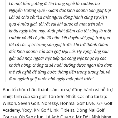
Là một tấm gương đi lên trong nghề từ caddie, bà
Nguyễn Hương Quế - Giám đốc kinh doanh Sân golf Đại
Lải đã chia sẻ: “Là một người đồng hành cùng sự kiện
qua 4 mùa giải, tôi rất vui khi được có mặt trên sân
khấu ngày hôm nay. Xuất phát điểm của tôi cũng là một
caddie và đã có gần 20 năm kết duyên với golf, trải qua
tất cả các vị trí trong sân golf trước khi trở thành Giám
đốc Kinh doanh của sân golf Đại Lải. Hy vọng rằng sau
giải đấu này, ngoài việc tiếp tục công việc phục vụ các
khách hàng, chúng ta sẽ nuôi dưỡng được ngọn lửa đam
mê với nghề để từng bước thăng tiến trong tương lai, và
đưa ngành golf nước nhà ngày một phát triển”.
Ban tổ chức chân thành cám ơn sự đồng hành và hỗ trợ
nhiệt tình của sân golf Tân Sơn Nhất. Các nhà tài trợ:
Wilson, Seven Golf, Noressy, Honma, Golf Live, 72+ Golf
Academy, Yody, KN Golf Link, Titleist, Đồng Nai Golf
Course, Oh Sang Jun, Lê Anh Quang, Mr Dỗi, Nhà hàng