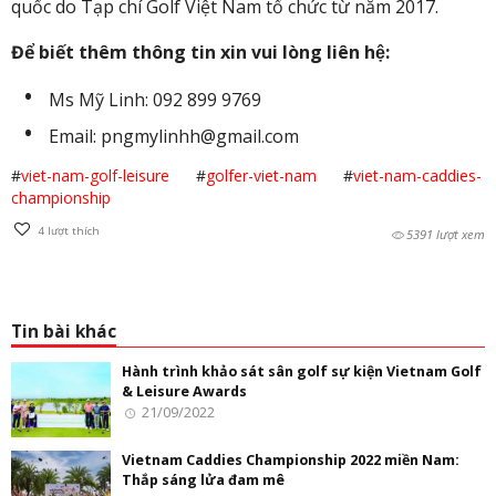
quốc do Tạp chí Golf Việt Nam tổ chức từ năm 2017.
Để biết thêm thông tin xin vui lòng liên hệ:
Ms Mỹ Linh: 092 899 9769
Email:
pngmylinhh@gmail.com
#
viet-nam-golf-leisure
#
golfer-viet-nam
#
viet-nam-caddies-
championship
4
lượt thích
5391 lượt xem
Tin bài khác
Hành trình khảo sát sân golf sự kiện Vietnam Golf
& Leisure Awards
21/09/2022
Vietnam Caddies Championship 2022 miền Nam:
Thắp sáng lửa đam mê