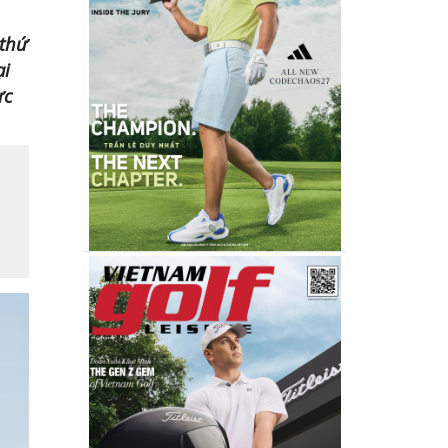
 thứ
ại
ực