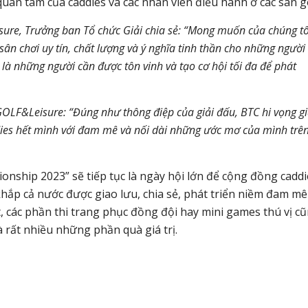
quan tâm của caddies và các nhân viên điều hành ở các sân g
re, Trưởng ban Tổ chức Giải chia sẻ: “Mong muốn của chúng tô
sân chơi uy tín, chất lượng và ý nghĩa tinh thần cho những người
 là những người cần được tôn vinh và tạo cơ hội tối đa để phát
LF&Leisure: “Đúng như thông điệp của giải đấu, BTC hi vọng gi
ies hết mình với đam mê và nối dài những ước mơ của mình trê
nship 2023” sẽ tiếp tục là ngày hội lớn để cộng đồng caddi
hắp cả nước được giao lưu, chia sẻ, phát triển niềm đam mê
, các phần thi trang phục đồng đội hay mini games thú vị c
à rất nhiều những phần quà giá trị.