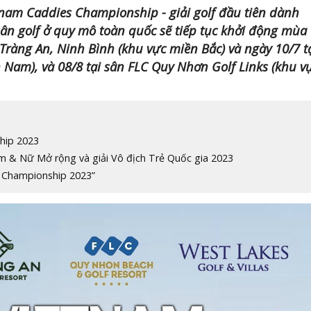
tnam Caddies Championship - giải golf đầu tiên dành
sân golf ở quy mô toàn quốc sẽ tiếp tục khởi động mùa
 Tràng An, Ninh Bình (khu vực miền Bắc) và ngày 10/7 t
 Nam), và 08/8 tại sân FLC Quy Nhơn Golf Links (khu v
hip 2023
am & Nữ Mở rộng và giải Vô địch Trẻ Quốc gia 2023
s Championship 2023”