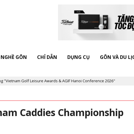
NGHỀ GÔN
CHỈ DẪN
DỤNG CỤ
GÔN VÀ DU LỊ
 Leisure Awards & AGIF Hanoi Conference 2026"
Kỷ niệm 20 năm 
tnam Caddies Championship