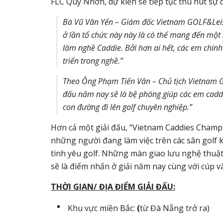
FLC Quy Nhơn, dự kiến sẽ tiếp tục thu hút sự 
Bà Vũ Vân Yến – Giám đốc Vietnam GOLF&Leisu
ở lần tổ chức này này là có thể mang đến một 
làm nghề Caddie. Bởi hơn ai hết, các em chính
triển trong nghề.”
Theo Ông Phạm Tiến Vân – Chủ tịch Vietnam GO
đấu năm nay sẽ là bệ phóng giúp các em cadd
con đường đi lên golf chuyên nghiệp.”
Hơn cả một giải đấu, “Vietnam Caddies Champio
những người đang làm việc trên các sân golf k
tình yêu golf. Những màn giao lưu nghệ thuật
sẽ là điểm nhấn ở giải năm nay cùng với cúp v
THỜI GIAN/ ĐỊA ĐIỂM GIẢI ĐẤU:
Khu vực miền Bắc:
(
từ Đà Nẵng trở ra)