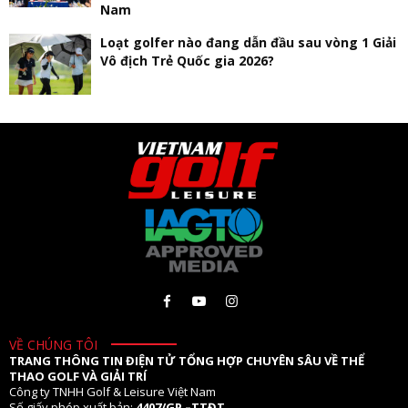
Nam
Loạt golfer nào đang dẫn đầu sau vòng 1 Giải
Vô địch Trẻ Quốc gia 2026?
VỀ CHÚNG TÔI
TRANG THÔNG TIN ĐIỆN TỬ TỔNG HỢP CHUYÊN SÂU VỀ THỂ
THAO GOLF VÀ GIẢI TRÍ
Công ty TNHH Golf & Leisure Việt Nam
Số giấy phép xuất bản:
4407/GP –TTĐT