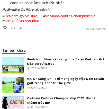
caddies có thành tích tốt nhất.
Nguồn thông tin:
Thông cáo báo chí
#
viet-nam-golf-leisure
#
viet-nam-caddies-championship
#
san-golf-tan-son-nhat
1
lượt thích
5582 lượt xem
Tin bài khác
Hành trình khảo sát sân golf sự kiện Vietnam Golf
& Leisure Awards
21/09/2022
Mr. Oh Sang Jun: “Tôi mong ngày Việt Nam có sân
golf trong Top 100 Thế giới"
09/09/2022
Vietnam Caddies Championship 2022: Nối dài
những ước mơ
05/09/2022