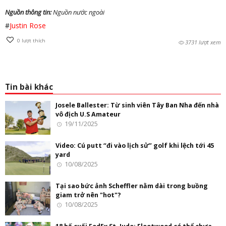
Nguồn thông tin:
Nguồn nước ngoài
#
Justin Rose
0
lượt thích
3731 lượt xem
Tin bài khác
Josele Ballester: Từ sinh viên Tây Ban Nha đến nhà
vô địch U.S Amateur
19/11/2025
Video: Cú putt “đi vào lịch sử” golf khi lệch tới 45
yard
10/08/2025
Tại sao bức ảnh Scheffler nằm dài trong buồng
giam trở nên "hot"?
10/08/2025