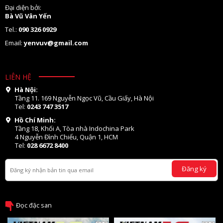
Đại diện bởi:
Bà Vũ Vân Yến
Tel.:
090 326 0929
Email:
yenvuv@gmail.com
LIÊN HỆ
Hà Nội:
Tầng 11. 169 Nguyễn Ngọc Vũ, Cầu Giấy, Hà Nội
Tel:
0243 747 3517
Hồ Chí Minh:
Tầng 18, Khối A, Tòa nhà Indochina Park
4 Nguyễn Đình Chiểu, Quận 1, HCM
Tel:
028 6672 8400
Đăng ký
Đọc đặc san