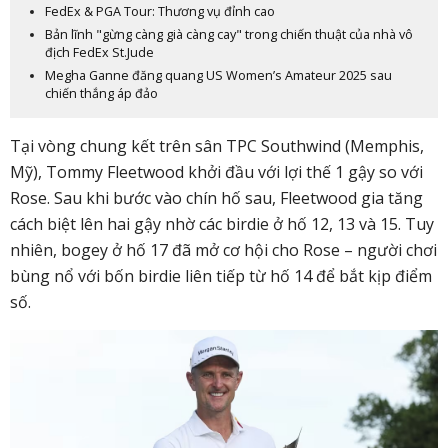
FedEx & PGA Tour: Thương vụ đỉnh cao
Bản lĩnh "gừng càng già càng cay" trong chiến thuật của nhà vô
địch FedEx St.Jude
Megha Ganne đăng quang US Women’s Amateur 2025 sau
chiến thắng áp đảo
Tại vòng chung kết trên sân TPC Southwind (Memphis,
Mỹ), Tommy Fleetwood khởi đầu với lợi thế 1 gậy so với
Rose. Sau khi bước vào chín hố sau, Fleetwood gia tăng
cách biệt lên hai gậy nhờ các birdie ở hố 12, 13 và 15. Tuy
nhiên, bogey ở hố 17 đã mở cơ hội cho Rose – người chơi
bùng nổ với bốn birdie liên tiếp từ hố 14 để bắt kịp điểm
số.