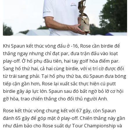
Khi Spaun kết thúc vòng đấu ở -16, Rose cần birdie để
thắng ngay nhưng chỉ đạt par, đưa trận đấu vào loạt
play-off. Ở hố phụ đầu tiên, hai tay golf hòa điểm par.
Sang hố thứ hai, cả hai cùng birdie, với vị trí cờ được đổi
từ trái sang phải. Tại hố phụ thứ ba, dù Spaun đưa bóng
tiếp cận gần hơn, Rose lại xuất sắc thực hiện cú putt
birdie gây áp lực lớn. Spaun sau đó bất ngờ bỏ lỡ cơ hội
gỡ hòa, trao chiến thắng cho đối thủ người Anh.
Rose kết thúc vòng chung kết với 67 gậy, còn Spaun
đánh 65 gậy để góp mặt ở play-off. Chiến thắng này gần
như đảm bảo cho Rose suất dự Tour Championship và