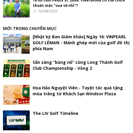
18 hố cuối FedEx St. Jude: Fleetwood có thể chưa
thoát mác "vua về nhì"?
10/08/2025
MỚI TRONG CHUYÊN MỤC
[Nhật ký Ban Giám khảo] Ngày 16: VINPEARL
GOLF LÉMAN - Mảnh ghép mới của golf đô thị
phía Nam
Sẵn sàng “bùng nổ” cùng Long Thành Golf
Club Championship - Vòng 2
Hoa Hảo Nguyệt Viên - Tuyệt tác quà tặng
mùa trăng từ Khách Sạn Windsor Plaza
The LIV Golf Timeline