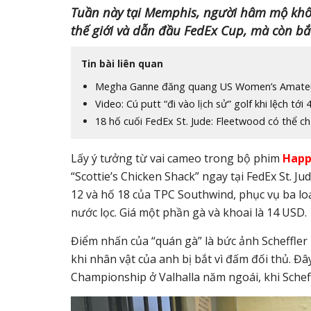
Tuần này tại Memphis, người hâm mộ không 
thế giới và dẫn đầu FedEx Cup, mà còn bắt
Tin bài liên quan
Megha Ganne đăng quang US Women’s Amateur
Video: Cú putt “đi vào lịch sử” golf khi lệch tới 
18 hố cuối FedEx St. Jude: Fleetwood có thể c
Lấy ý tưởng từ vai cameo trong bộ phim
Happ
“Scottie’s Chicken Shack” ngay tại FedEx St. 
12 và hố 18 của TPC Southwind, phục vụ ba loạ
nước lọc. Giá một phần gà và khoai là 14 USD.
Điểm nhấn của “quán gà” là bức ảnh Scheffler
khi nhân vật của anh bị bắt vì đấm đối thủ. Đâ
Championship ở Valhalla năm ngoái, khi Scheff