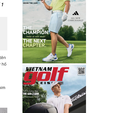
 1
tên
y hố
him