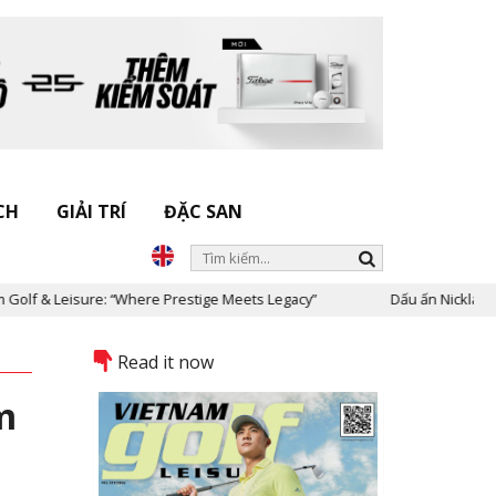
CH
GIẢI TRÍ
ĐẶC SAN
 Leisure: “Where Prestige Meets Legacy”
Dấu ấn Nicklaus Design 
Read it now
m