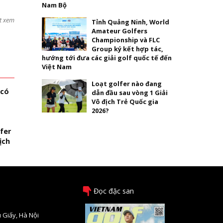
Nam Bộ
t xem
Tỉnh Quảng Ninh, World
Amateur Golfers
Championship và FLC
Group ký kết hợp tác,
hướng tới đưa các giải golf quốc tế đến
Việt Nam
Loạt golfer nào đang
 có
dẫn đầu sau vòng 1 Giải
Vô địch Trẻ Quốc gia
2026?
fer
ịch
Đọc đặc san
 Giấy, Hà Nội