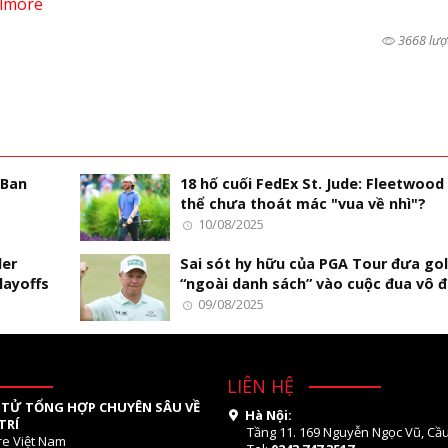
lmore
3668 lượ
 Ban
18 hố cuối FedEx St. Jude: Fleetwood
thể chưa thoát mác "vua về nhì"?
10/08/2025
der
Sai sót hy hữu của PGA Tour đưa gol
layoffs
“ngoài danh sách” vào cuộc đua vô đ
09/08/2025
LIÊN HỆ
 TỬ TỔNG HỢP CHUYÊN SÂU VỀ
Hà Nội:
TRÍ
Tầng 11. 169 Nguyễn Ngọc Vũ, Cầu
re Việt Nam