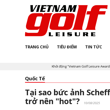
TRANG CHỦ
TIÊU ĐIỂM
TIN TỨC
Khởi động "Vietnam Golf Leisure Awards & AGI
Quốc Tế
Tại sao bức ảnh Schef
trở nên "hot"?
10/08/2025