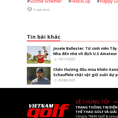
#
Scottie Scheffler
#
FexExCup
#
Happy Gi
0
lượt thích
Tin bài khác
Josele Ballester: Từ sinh viên Tây
Nha đến nhà vô địch U.S Amateur
19/11/2025
Chấn thương đầu mùa khiến Xan
Schauffele chật vật giữ suất dự p
09/08/2025
VỀ CHÚNG TÔI
TRANG THÔNG TIN ĐIỆN
THỂ THAO GOLF VÀ GIẢI 
Công ty TNHH Golf & Leisu