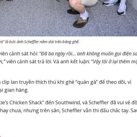
” là bức ảnh Scheffler nằm dài trên băng ghế.
iên cảnh sát hỏi:
“Đã ba ngày rồi… anh không muốn gọi điện s
ên,”
viên cảnh sát trả lời. Và anh kết luận: “
Vậy tôi ở lại thêm m
p lan truyền thích thú khi ghé “quán gà” để theo dõi, vì
ại gian hàng.
tie’s Chicken Shack” đến Southwind, và Scheffler đã vui vẻ đ
hay chưa, nhưng trên sân, Scheffler vẫn thi đấu chắc tay. Sa