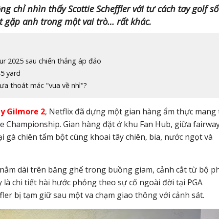
chỉ nhìn thấy Scottie Scheffler với tư cách tay golf số
 gặp anh trong một vai trò… rất khác.
 2025 sau chiến thắng áp đảo
45 yard
hưa thoát mác "vua về nhì"?
y Gilmore 2
, Netflix đã dựng một gian hàng ẩm thực mang 
Jude Championship. Gian hàng đặt ở khu Fan Hub, giữa fairwa
i gà chiên tẩm bột cùng khoai tây chiên, bia, nước ngọt và
 nằm dài trên băng ghế trong buồng giam, cảnh cắt từ bộ p
y là chi tiết hài hước phỏng theo sự cố ngoài đời tại PGA
ler bị tạm giữ sau một va chạm giao thông với cảnh sát.