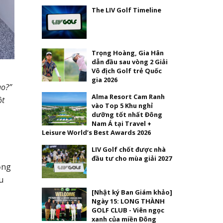
The LIV Golf Timeline
Trọng Hoàng, Gia Hân
dẫn đầu sau vòng 2 Giải
Vô địch Golf trẻ Quốc
gia 2026
ao?”
Alma Resort Cam Ranh
ột
vào Top 5 Khu nghỉ
dưỡng tốt nhất Đông
Nam Á tại Travel +
Leisure World’s Best Awards 2026
LIV Golf chốt được nhà
đầu tư cho mùa giải 2027
ồng
u
[Nhật ký Ban Giám khảo]
Ngày 15: LONG THÀNH
GOLF CLUB - Viên ngọc
xanh của miền Đông