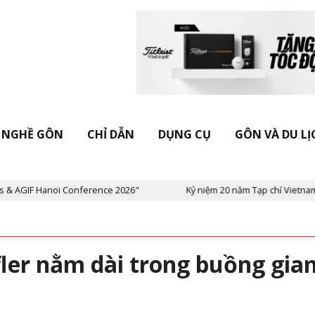
NGHỀ GÔN
CHỈ DẪN
DỤNG CỤ
GÔN VÀ DU LỊ
F Hanoi Conference 2026"
Kỷ niệm 20 năm Tạp chí Vietnam Golf &
fler nằm dài trong buồng gia