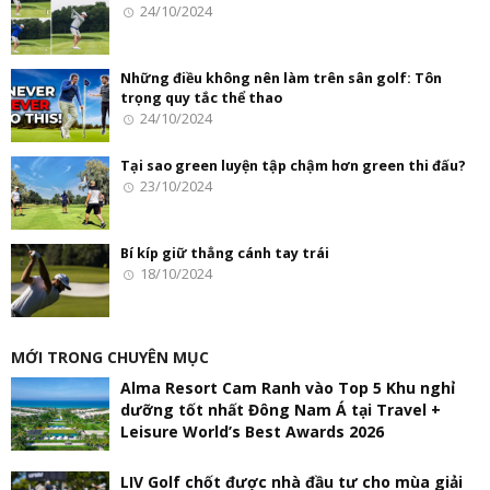
24/10/2024
Những điều không nên làm trên sân golf: Tôn
trọng quy tắc thể thao
24/10/2024
Tại sao green luyện tập chậm hơn green thi đấu?
23/10/2024
Bí kíp giữ thẳng cánh tay trái
18/10/2024
MỚI TRONG CHUYÊN MỤC
Alma Resort Cam Ranh vào Top 5 Khu nghỉ
dưỡng tốt nhất Đông Nam Á tại Travel +
Leisure World’s Best Awards 2026
LIV Golf chốt được nhà đầu tư cho mùa giải