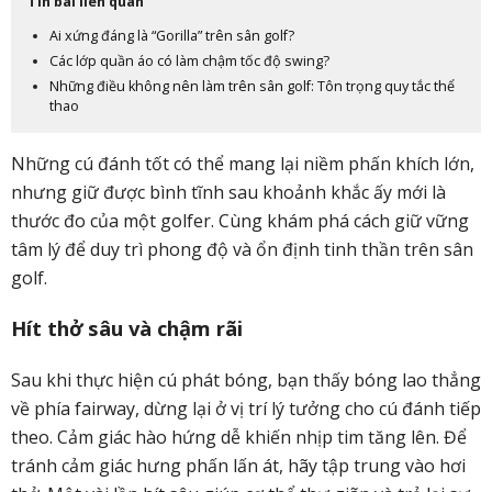
Tin bài liên quan
Ai xứng đáng là “Gorilla” trên sân golf?
Các lớp quần áo có làm chậm tốc độ swing?
Những điều không nên làm trên sân golf: Tôn trọng quy tắc thể
thao
Những cú đánh tốt có thể mang lại niềm phấn khích lớn,
nhưng giữ được bình tĩnh sau khoảnh khắc ấy mới là
thước đo của một golfer. Cùng khám phá cách giữ vững
tâm lý để duy trì phong độ và ổn định tinh thần trên sân
golf.
Hít thở sâu và chậm rãi
Sau khi thực hiện cú phát bóng, bạn thấy bóng lao thẳng
về phía fairway, dừng lại ở vị trí lý tưởng cho cú đánh tiếp
theo. Cảm giác hào hứng dễ khiến nhịp tim tăng lên. Để
tránh cảm giác hưng phấn lấn át, hãy tập trung vào hơi