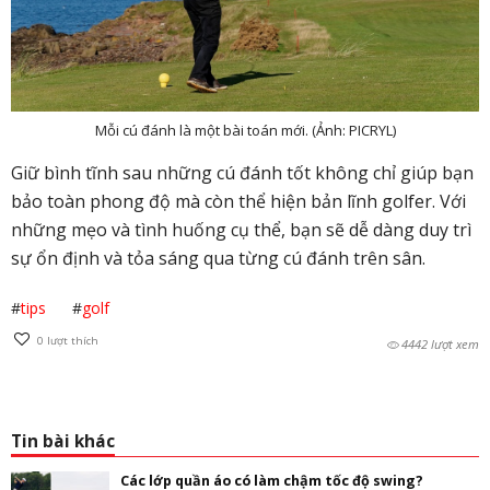
Mỗi cú đánh là một bài toán mới. (Ảnh: PICRYL)
Giữ bình tĩnh sau những cú đánh tốt không chỉ giúp bạn
bảo toàn phong độ mà còn thể hiện bản lĩnh golfer. Với
những mẹo và tình huống cụ thể, bạn sẽ dễ dàng duy trì
sự ổn định và tỏa sáng qua từng cú đánh trên sân.
#
tips
#
golf
0
lượt thích
4442 lượt xem
Tin bài khác
Các lớp quần áo có làm chậm tốc độ swing?