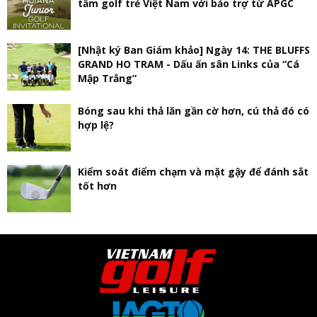
tầm golf trẻ Việt Nam với bảo trợ từ APGC
[Nhật ký Ban Giám khảo] Ngày 14: THE BLUFFS
GRAND HO TRAM - Dấu ấn sân Links của “Cá
Mập Trắng”
Bóng sau khi thả lăn gần cờ hơn, cú thả đó có
hợp lệ?
Kiểm soát điểm chạm và mặt gậy để đánh sắt
tốt hơn