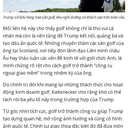
Trump sở hữu hàng loạt sân golf, khu nghỉ dưỡng và khách sạn trên toàn cầu.
Mối liên hệ này cho thấy golf không chỉ là thú vui cá
nhân mà còn là nền tảng để Trump kết nối, quảng bá và
tạo dấu ấn quốc tế. Những chuyến thăm các sân golf của
ông tại Scotland, nơi tiếp đón lãnh đạo Liên minh châu
Âu hay thảo luận các vấn đề kinh tế với giới chức Anh, là
minh chứng rõ rệt cho cách golf trở thành “công cụ
ngoại giao mềm” trong nhiệm kỳ của ông.
Dù chính trị đôi khi mang lại những thách thức cho hoạt
động kinh doanh golf, Kaltenecker cho rằng khó có thể
tách rời ba yếu tố này trong trường hợp của Trump.
Từ góc nhìn tích cực, golf trở thành công cụ giúp Trump
tạo dựng quan hệ, mở rộng ảnh hưởng và củng cố hình
ảnh quốc tế. Chính sự giao thoa đặc biệt đó đã đưa môn