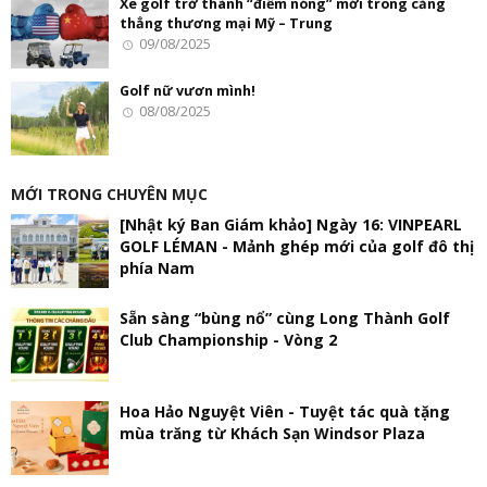
Xe golf trở thành “điểm nóng” mới trong căng
thẳng thương mại Mỹ – Trung
09/08/2025
Golf nữ vươn mình!
08/08/2025
MỚI TRONG CHUYÊN MỤC
[Nhật ký Ban Giám khảo] Ngày 16: VINPEARL
GOLF LÉMAN - Mảnh ghép mới của golf đô thị
phía Nam
Sẵn sàng “bùng nổ” cùng Long Thành Golf
Club Championship - Vòng 2
Hoa Hảo Nguyệt Viên - Tuyệt tác quà tặng
mùa trăng từ Khách Sạn Windsor Plaza