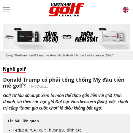
g "Vietnam Golf Leisure Awards & AGIF Hanoi Conference 2026"
Kỷ niệ
Nghề golf
Donald Trump có phải tổng thống Mỹ đầu tiên
mê golf?
16/08/2025
Golf từ lâu đã được xem là môn thể thao gắn liền với giới kinh
doanh, và theo các học giả Đại học Northeastern (Anh), việc chính
trị cũng “tham gia cuộc chơi” là điều không bất ngờ.
Tin bài liên quan
FedEx & PGA Tour: Thương vụ đỉnh cao