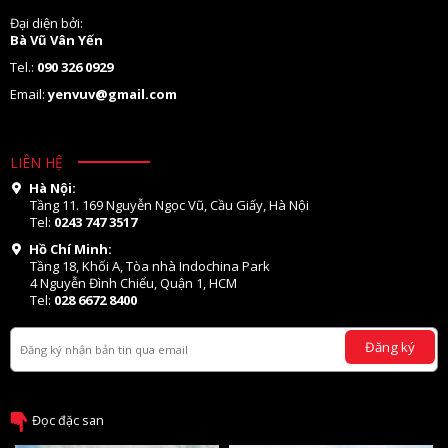
Đại diện bởi:
Bà Vũ Vân Yến
Tel.:
090 326 0929
Email:
yenvuv@gmail.com
LIÊN HỆ
Hà Nội:
Tầng 11. 169 Nguyễn Ngọc Vũ, Cầu Giấy, Hà Nội
Tel:
0243 747 3517
Hồ Chí Minh:
Tầng 18, Khối A, Tòa nhà Indochina Park
4 Nguyễn Đình Chiểu, Quận 1, HCM
Tel:
028 6672 8400
Đăng ký
Đọc đặc san