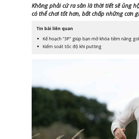
Không phải cứ ra sân là thời tiết sẽ ủng hộ
có thể chơi tốt hơn, bất chấp những cơn gi
Tin bài liên quan
Kế hoạch “3P” giúp bạn mở khóa tiềm năng gol
Kiểm soát tốc độ khi putting