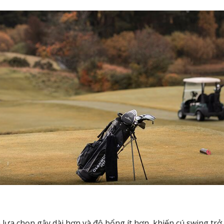
lựa chọn gậy dài hơn và độ bổng ít hơn, khiến cú swing trở