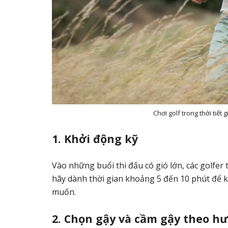
Chơi golf trong thời tiết 
1. Khởi động kỹ
Vào những buổi thi đấu có gió lớn, các golfer
hãy dành thời gian khoảng 5 đến 10 phút để
muốn.
2. Chọn gậy và cầm gậy theo h