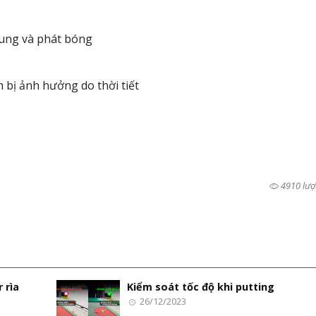
vung và phát bóng
 bị ảnh hưởng do thời tiết
4910 lượ
 rìa
Kiểm soát tốc độ khi putting
26/12/2023