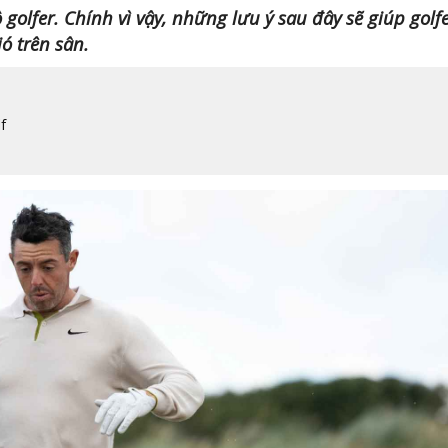
 golfer. Chính vì vậy, những lưu ý sau đây sẽ giúp golf
ó trên sân.
f