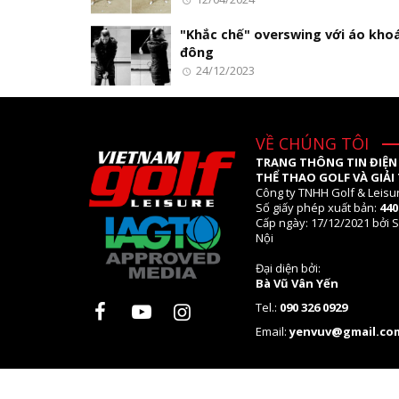
"Khắc chế" overswing với áo kho
đông
24/12/2023
VỀ CHÚNG TÔI
TRANG THÔNG TIN ĐIỆN
THỂ THAO GOLF VÀ GIẢI 
Công ty TNHH Golf & Leisu
Số giấy phép xuất bản:
44
Cấp ngày: 17/12/2021 bởi S
Nội
Đại diện bởi:
Bà Vũ Vân Yến
Tel.:
090 326 0929
Email:
yenvuv@gmail.co