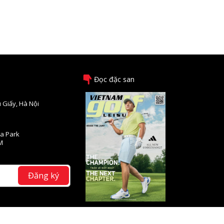
Đọc đặc san
 Giấy, Hà Nội
na Park
M
Đăng ký