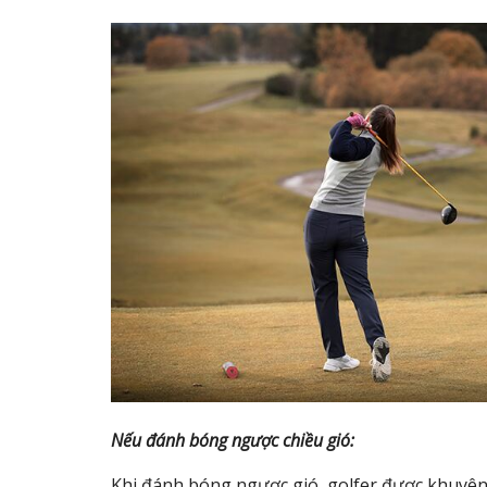
Nếu đánh bóng ngược chiều gió:
Khi đánh bóng ngược gió, golfer được khuyên 