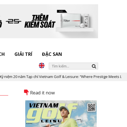
CH
GIẢI TRÍ
ĐẶC SAN
0 năm Tạp chí Vietnam Golf & Leisure: “Where Prestige Meets Legacy”
Read it now
u