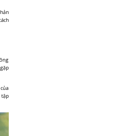
phản
cách
hông
 gặp
 của
 tập