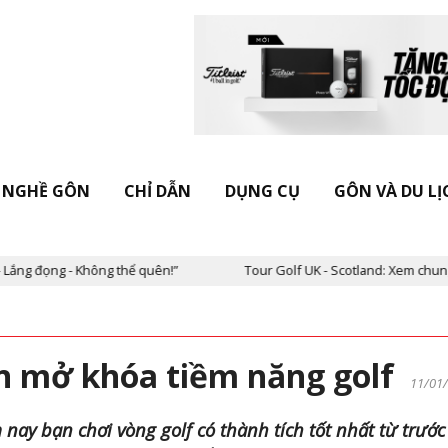
NGHỀ GÔN
CHỈ DẪN
DỤNG CỤ
GÔN VÀ DU LỊ
ng thể quên!”
Tour Golf UK - Scotland: Xem chung kết The Open 
ạn mở khóa tiềm năng golf
11/01
 nay bạn chơi vòng golf có thành tích tốt nhất từ trước