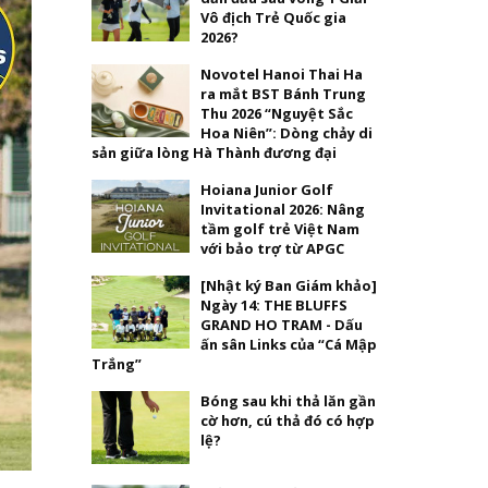
Vô địch Trẻ Quốc gia
2026?
Novotel Hanoi Thai Ha
ra mắt BST Bánh Trung
Thu 2026 “Nguyệt Sắc
Hoa Niên”: Dòng chảy di
sản giữa lòng Hà Thành đương đại
Hoiana Junior Golf
Invitational 2026: Nâng
tầm golf trẻ Việt Nam
với bảo trợ từ APGC
[Nhật ký Ban Giám khảo]
Ngày 14: THE BLUFFS
GRAND HO TRAM - Dấu
ấn sân Links của “Cá Mập
Trắng”
Bóng sau khi thả lăn gần
cờ hơn, cú thả đó có hợp
lệ?