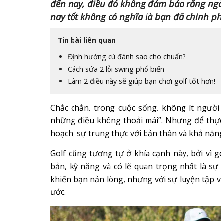
đến nay, điều đó không đảm bảo rằng ngà
nay tốt không có nghĩa là bạn đã chinh p
Tin bài liên quan
Định hướng cú đánh sao cho chuẩn?
Cách sửa 2 lỗi swing phổ biến
Làm 2 điều này sẽ giúp bạn chơi golf tốt hơn!
Chắc chắn, trong cuộc sống, không ít người
những điều không thoải mái”. Nhưng để thực
hoạch, sự trung thực với bản thân và khả năng
Golf cũng tương tự ở khía cạnh này, bởi vì g
bản, kỹ năng và có lẽ quan trọng nhất là sự 
khiến bạn nản lòng, nhưng với sự luyện tập 
ước.