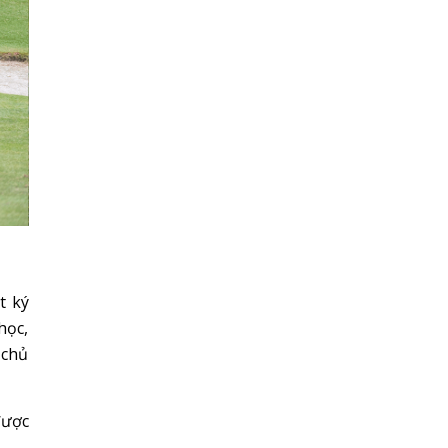
t ký
học,
 chủ
được