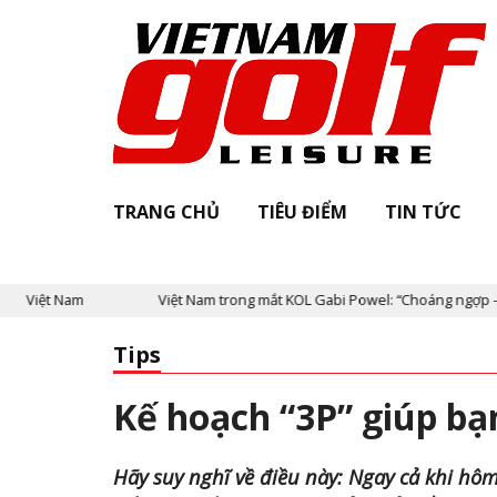
TRANG CHỦ
TIÊU ĐIỂM
TIN TỨC
Việt Nam trong mắt KOL Gabi Powel: “Choáng ngợp - Lắng đọng - Khô
Tips
Kế hoạch “3P” giúp b
Hãy suy nghĩ về điều này: Ngay cả khi hôm