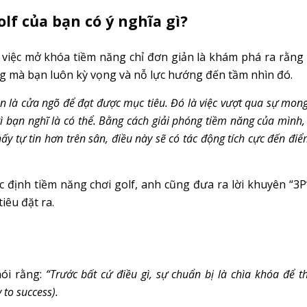
lf của bạn có ý nghĩa gì?
 việc mở khóa tiềm năng chỉ đơn giản là khám phá ra rằng
ng mà bạn luôn kỳ vọng và nỗ lực hướng đến tầm nhìn đó.
n là cửa ngõ để đạt được mục tiêu. Đó là việc vượt qua sự mong
ì bạn nghĩ là có thể. Bằng cách giải phóng tiềm năng của mình,
ấy tự tin hơn trên sân, điều này sẽ có tác động tích cực đến đi
 định tiềm năng chơi golf, anh cũng đưa ra lời khuyên “3P
iêu đặt ra.
ói rằng:
“Trước bất cứ điều gì, sự chuẩn bị là chìa khóa để t
 to success).