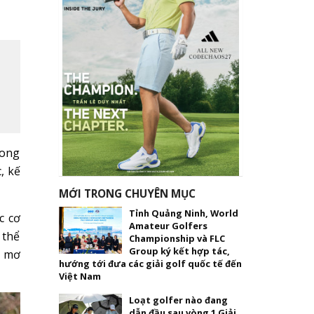
rong
, kế
MỚI TRONG CHUYÊN MỤC
Tỉnh Quảng Ninh, World
c cơ
Amateur Golfers
 thể
Championship và FLC
Group ký kết hợp tác,
n mơ
hướng tới đưa các giải golf quốc tế đến
Việt Nam
Loạt golfer nào đang
dẫn đầu sau vòng 1 Giải