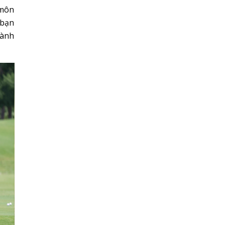
 môn
 bạn
hành