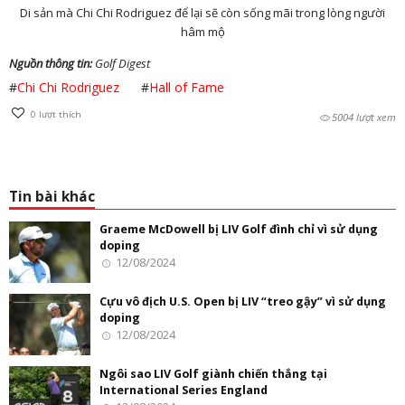
Di sản mà Chi Chi Rodriguez để lại sẽ còn sống mãi trong lòng người
hâm mộ
Nguồn thông tin:
Golf Digest
#
Chi Chi Rodriguez
#
Hall of Fame
0
lượt thích
5004 lượt xem
Tin bài khác
Graeme McDowell bị LIV Golf đình chỉ vì sử dụng
doping
12/08/2024
Cựu vô địch U.S. Open bị LIV “treo gậy” vì sử dụng
doping
12/08/2024
Ngôi sao LIV Golf giành chiến thắng tại
International Series England