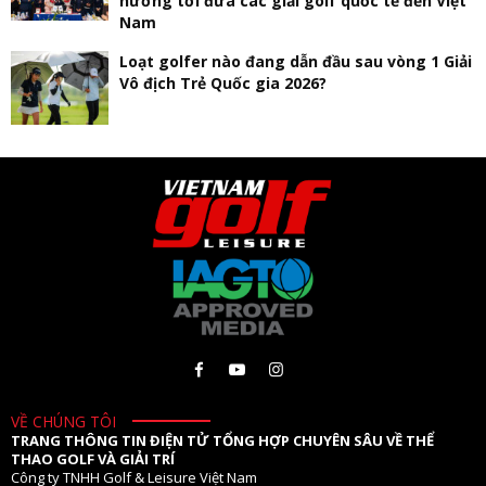
hướng tới đưa các giải golf quốc tế đến Việt
Nam
Loạt golfer nào đang dẫn đầu sau vòng 1 Giải
Vô địch Trẻ Quốc gia 2026?
VỀ CHÚNG TÔI
TRANG THÔNG TIN ĐIỆN TỬ TỔNG HỢP CHUYÊN SÂU VỀ THỂ
THAO GOLF VÀ GIẢI TRÍ
Công ty TNHH Golf & Leisure Việt Nam