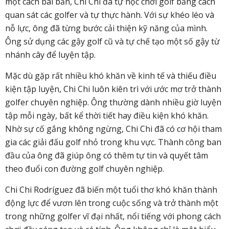
một cách bài bản, Chi Chi đã tự học chơi golf bằng cách
quan sát các golfer và tự thực hành. Với sự khéo léo và
nỗ lực, ông đã từng bước cải thiện kỹ năng của mình.
Ông sử dụng các gậy golf cũ và tự chế tạo một số gậy từ
nhánh cây để luyện tập.
Mặc dù gặp rất nhiều khó khăn về kinh tế và thiếu điều
kiện tập luyện, Chi Chi luôn kiên trì với ước mơ trở thành
golfer chuyên nghiệp. Ông thường dành nhiều giờ luyện
tập mỗi ngày, bất kể thời tiết hay điều kiện khó khăn.
Nhờ sự cố gắng không ngừng, Chi Chi đã có cơ hội tham
gia các giải đấu golf nhỏ trong khu vực. Thành công ban
đầu của ông đã giúp ông có thêm tự tin và quyết tâm
theo đuổi con đường golf chuyên nghiệp.
Chi Chi Rodríguez đã biến một tuổi thơ khó khăn thành
động lực để vươn lên trong cuộc sống và trở thành một
trong những golfer vĩ đại nhất, nổi tiếng với phong cách