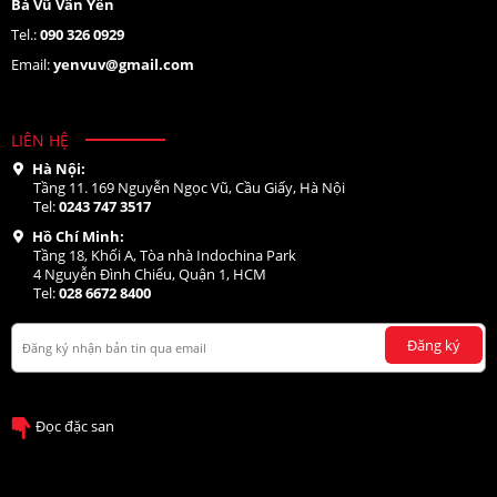
Bà Vũ Vân Yến
Tel.:
090 326 0929
Email:
yenvuv@gmail.com
LIÊN HỆ
Hà Nội:
Tầng 11. 169 Nguyễn Ngọc Vũ, Cầu Giấy, Hà Nội
Tel:
0243 747 3517
Hồ Chí Minh:
Tầng 18, Khối A, Tòa nhà Indochina Park
4 Nguyễn Đình Chiểu, Quận 1, HCM
Tel:
028 6672 8400
Đăng ký
Đọc đặc san