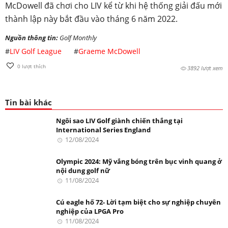
McDowell đã chơi cho LIV kể từ khi hệ thống giải đấu mới
thành lập này bắt đầu vào tháng 6 năm 2022.
Nguồn thông tin:
Golf Monthly
#
LIV Golf League
#
Graeme McDowell
0
lượt thích
3892 lượt xem
Tin bài khác
Ngôi sao LIV Golf giành chiến thắng tại
International Series England
12/08/2024
Olympic 2024: Mỹ vắng bóng trên bục vinh quang ở
nội dung golf nữ
11/08/2024
Cú eagle hố 72- Lời tạm biệt cho sự nghiệp chuyên
nghiệp của LPGA Pro
11/08/2024