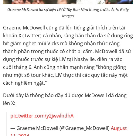
Graeme McDowell tại sự kiện LIV ở Tây Ban Nha tháng trước. Ảnh: Getty
Images
Graeme McDowell cũng đã lên tiếng giải thích trên tài
khoản X (Twitter) cá nhân, rằng bản thâ
n đã sử dụng ống
hít giảm nghẹt mũi Vicks mà không nhận thức rằng
thành phần trong thuốc có chất bị cấm. McDowell đã sử
dụng thuốc trước sự kiệ LIV tại Nashville, diễn ra vào
cuối tháng 6. Anh cũng nhấn mạnh rằng "không giống
như một số tour khác, LIV thực thi các quy tắc này một
cách nghiêm ngặt."
Dưới đây là thông báo đầy đủ được McDowell đã đăng
lên X:
pic.twitter.com/y2jwwlndhA
— Graeme McDowell (@Graeme_McDowell)
August
11, 2024