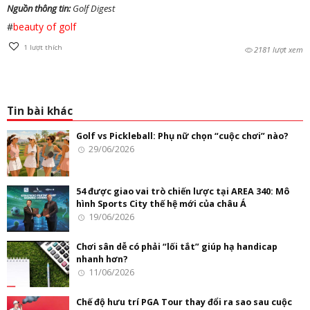
Nguồn thông tin:
Golf Digest
#
beauty of golf
1
lượt thích
2181 lượt xem
Tin bài khác
Golf vs Pickleball: Phụ nữ chọn “cuộc chơi” nào?
29/06/2026
54 được giao vai trò chiến lược tại AREA 340: Mô
hình Sports City thế hệ mới của châu Á
19/06/2026
Chơi sân dễ có phải “lối tắt” giúp hạ handicap
nhanh hơn?
11/06/2026
Chế độ hưu trí PGA Tour thay đổi ra sao sau cuộc