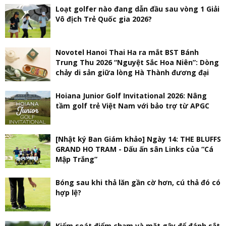
Loạt golfer nào đang dẫn đầu sau vòng 1 Giải
Vô địch Trẻ Quốc gia 2026?
Novotel Hanoi Thai Ha ra mắt BST Bánh
Trung Thu 2026 “Nguyệt Sắc Hoa Niên”: Dòng
chảy di sản giữa lòng Hà Thành đương đại
Hoiana Junior Golf Invitational 2026: Nâng
tầm golf trẻ Việt Nam với bảo trợ từ APGC
[Nhật ký Ban Giám khảo] Ngày 14: THE BLUFFS
GRAND HO TRAM - Dấu ấn sân Links của “Cá
Mập Trắng”
Bóng sau khi thả lăn gần cờ hơn, cú thả đó có
hợp lệ?
Kiểm soát điểm chạm và mặt gậy để đánh sắt