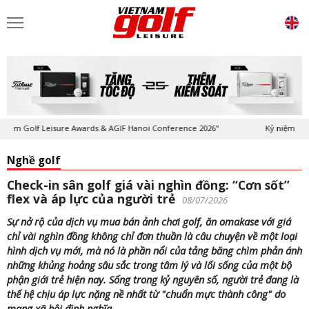
m Golf Leisure Awards & AGIF Hanoi Conference 2026"
Kỷ niệm 20 năm 
Nghề golf
Check-in sân golf giá vài nghìn đồng: “Cơn sốt”
flex và áp lực của người trẻ
08/07/2026
Sự nở rộ của dịch vụ mua bán ảnh chơi golf, ăn omakase với giá
chỉ vài nghìn đồng không chỉ đơn thuần là câu chuyện về một loại
hình dịch vụ mới, mà nó là phần nổi của tảng băng chìm phản ánh
những khủng hoảng sâu sắc trong tâm lý và lối sống của một bộ
phận giới trẻ hiện nay. Sống trong kỷ nguyên số, người trẻ đang là
thế hệ chịu áp lực nặng nề nhất từ "chuẩn mực thành công" do
mạng xã hội định nghĩa.