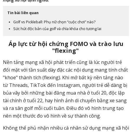
Tin bài liên quan
Golf vs Pickleball: Phụ nữ chọn “cuộc chơi” nào?
Sức hút độc bản của golf và chìa khóa cho tương lai
Áp lực từ hội chứng FOMO và trào lưu
"
flexing
"
Nền tảng mạng xã hội phát triển cũng là lúc người trẻ
đối mặt với tần suất dày đặc các nội dung mang tính chất
"khoe" thành tích (flexing). Khi mở bất kỳ nền tảng nào
từ Threads, TikTok đến Instagram, người trẻ dễ dàng bị
bủa vây bởi những bài đăng mua nhà ở tuổi 20, độc lập
tài chính ở tuổi 22, hay hình ảnh di chuyển bằng xe sang
và ra sân golf mỗi cuối tuần. Điều đó vô hình trung tạo
nên một thước đo vô hình về sự thành công.
Không thể phủ nhận nhiều cá nhân sử dụng mạng xã hội