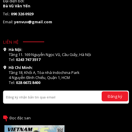
Đại diện bởi:
Bà Vũ Vân Yến
Tel.:
090 326 0929
Email:
yenvuv@gmail.com
LIÊN HỆ
Hà Nội:
Tầng 11. 169 Nguyễn Ngọc Vũ, Cầu Giấy, Hà Nội
Tel:
0243 747 3517
Hồ Chí Minh:
Tầng 18, Khối A, Tòa nhà Indochina Park
4 Nguyễn Đình Chiểu, Quận 1, HCM
Tel:
028 6672 8400
Đăng ký
Đọc đặc san