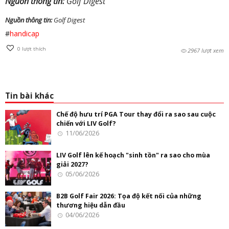
Nguồn thông tin:
Golf Digest
Nguồn thông tin:
Golf Digest
#
handicap
0
lượt thích
2967 lượt xem
Tin bài khác
Chế độ hưu trí PGA Tour thay đổi ra sao sau cuộc
chiến với LIV Golf?
11/06/2026
LIV Golf lên kế hoạch "sinh tồn" ra sao cho mùa
giải 2027?
05/06/2026
B2B Golf Fair 2026: Tọa độ kết nối của những
thương hiệu dẫn đầu
04/06/2026