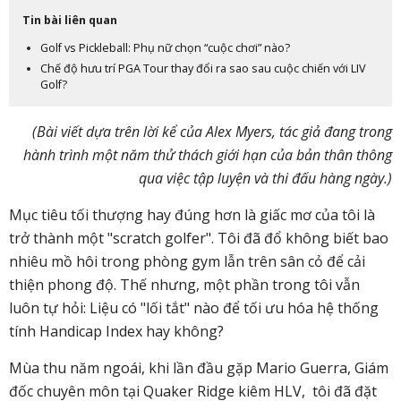
Tin bài liên quan
Golf vs Pickleball: Phụ nữ chọn “cuộc chơi” nào?
Chế độ hưu trí PGA Tour thay đổi ra sao sau cuộc chiến với LIV
Golf?
(Bài viết dựa trên lời kể của Alex Myers, tác giả đang trong
hành trình một năm thử thách giới hạn của bản thân thông
qua việc tập luyện và thi đấu hàng ngày.)
Mục tiêu tối thượng hay đúng hơn là giấc mơ của tôi là
trở thành một "scratch golfer". Tôi đã đổ không biết bao
nhiêu mồ hôi trong phòng gym lẫn trên sân cỏ để cải
thiện phong độ. Thế nhưng, một phần trong tôi vẫn
luôn tự hỏi: Liệu có "lối tắt" nào để tối ưu hóa hệ thống
tính Handicap Index hay không?
Mùa thu năm ngoái, khi lần đầu gặp Mario Guerra, Giám
đốc chuyên môn tại Quaker Ridge kiêm HLV, tôi đã đặt