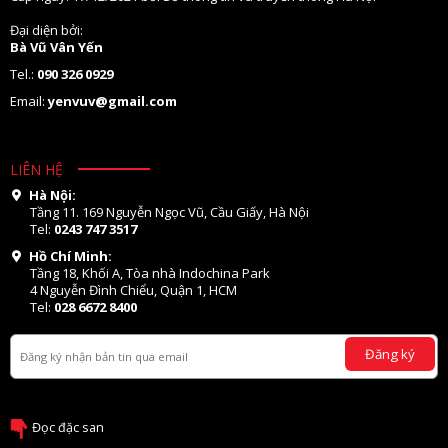
Đại diện bởi:
Bà Vũ Vân Yến
Tel.:
090 326 0929
Email:
yenvuv@gmail.com
LIÊN HỆ
Hà Nội:
Tầng 11. 169 Nguyễn Ngọc Vũ, Cầu Giấy, Hà Nội
Tel:
0243 747 3517
Hồ Chí Minh:
Tầng 18, Khối A, Tòa nhà Indochina Park
4 Nguyễn Đình Chiểu, Quận 1, HCM
Tel:
028 6672 8400
Đăng ký
Đọc đặc san