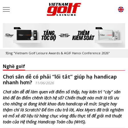
ng "Vietnam Golf Leisure Awards & AGIF Hanoi Conference 2026"
Kỷ ni
Nghề golf
Chơi sân dễ có phải “lối tắt” giúp hạ handicap
nhanh hơn?
11/06/2026
Chơi sân dễ để làm quen với điểm số thấp, hay kiên trì "cày" sân
khó để ăn điểm chênh lệch hệ số? Chiến thuật nào mới là tối ưu
cho những ai đang khát khao đưa handicap về mức Single hay
thậm chí là Scratch? Để tìm câu trả lời, Alex Myers đã trải nghiệm
và mổ xẻ dữ liệu từ hàng chục vòng đấu thực tế để giải mã thuật
toán của Hệ thống Handicap Toàn cầu (WHS).