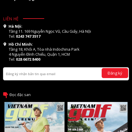
LIÊN HỆ
Hà Nội:
Tầng 11. 169 Nguyễn Ngọc Vũ, Cầu Giấy, Hà Nội
Tel:
0243 747 3517
Hồ Chí Minh:
Tầng 18, Khối A, Tòa nhà Indochina Park
4 Nguyễn Đình Chiểu, Quận 1, HCM
Tel:
028 6672 8400
Đăng ký
Đọc đặc san