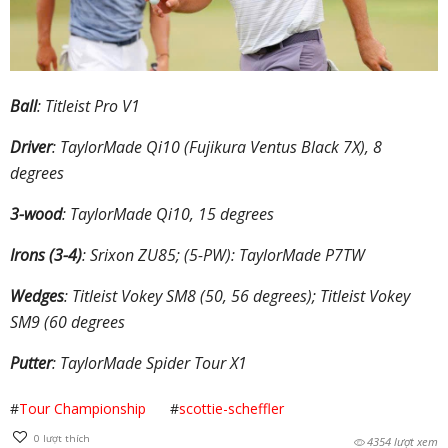
Ball
: Titleist Pro V1
Driver
: TaylorMade Qi10 (Fujikura Ventus Black 7X), 8
degrees
3-wood
: TaylorMade Qi10, 15 degrees
Irons (3-4)
: Srixon ZU85; (5-PW): TaylorMade P7TW
Wedges
: Titleist Vokey SM8 (50, 56 degrees); Titleist Vokey
SM9 (60 degrees
Putter
: TaylorMade Spider Tour X1
#
Tour Championship
#
scottie-scheffler
0
lượt thích
4354 lượt xem