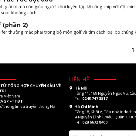
h giải trí mà còn giúp người chơi luyện tập kỹ năng chip với độ chín
m soát khoảng cách.
f (phần 2)
lfer thường mắc phải trong bộ môn golf và tìm cách loại bỏ chúng 
1
LIÊN HỆ
 TỬ TỔNG HỢP CHUYÊN SÂU VỀ
Hà Nội:
TRÍ
Tầng 11. 169 Nguyễn Ngọc Vũ, Cầu
re Việt Nam
Tel:
0243 747 3517
07/GP –TTĐT
ở thông tin và truyền thông Hà
Hồ Chí Minh:
Tầng 18, Khối A, Tòa nhà Indochi
4 Nguyễn Đình Chiểu, Quận 1, HC
Tel:
028 6672 8400