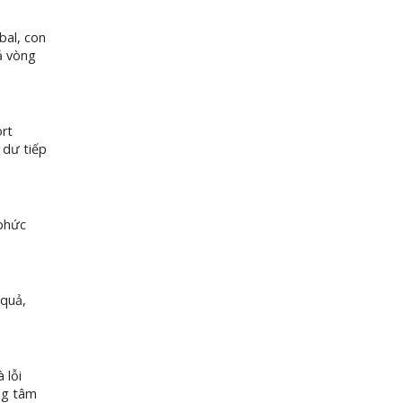
bal, con
cả vòng
ort
 dư tiếp
 phức
 quả,
 lỗi
ng tâm