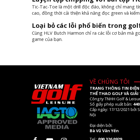
Tic-Tac-Toe là một drill độc đáo, không chỉ mang tín
cao, đồng thời cải thiện khả năng đọc green và kiể
Loại bỏ các lỗi phổ biến trong gol
Cùng HLV Butch Harmon chỉ ra các lỗi cơ bản mà go
game của bạn.
VỀ CHÚNG TÔI
TRANG THÔNG TIN ĐIỆN
THỂ THAO GOLF VÀ GIẢI 
Công ty TNHH Golf & Leisu
Số giấy phép xuất bản:
44
Cấp ngày: 17/12/2021 bởi S
Nội
Đại diện bởi:
Bà Vũ Vân Yến
Tel.:
090 326 0929