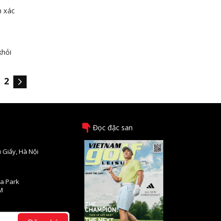
h xác
khỏi
2
Đọc đặc san
 Giấy, Hà Nội
na Park
M