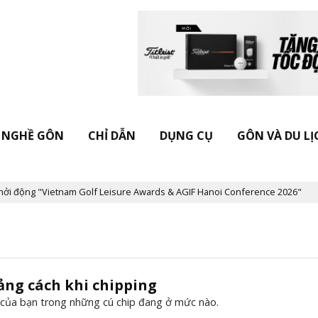
NGHỀ GÔN
CHỈ DẪN
DỤNG CỤ
GÔN VÀ DU LỊ
động "Vietnam Golf Leisure Awards & AGIF Hanoi Conference 2026"
ảng cách khi chipping
ực của bạn trong những cú chip đang ở mức nào.