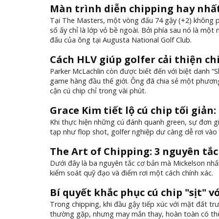
Màn trình diễn chipping hay nhất
Tại The Masters, một vòng đấu 74 gậy (+2) không phả
số ấy chỉ là lớp vỏ bề ngoài. Bởi phía sau nó là một
đấu của ông tại Augusta National Golf Club.
Cách HLV giúp golfer cải thiện c
Parker McLachlin còn được biết đến với biệt danh “
game hàng đầu thế giới. Ông đã chia sẻ một phương
cận cú chip chỉ trong vài phút.
Grace Kim tiết lộ cú chip tối giản
Khi thực hiện những cú đánh quanh green, sự đơn gi
tạp như flop shot, golfer nghiệp dư càng dễ rơi vào
The Art of Chipping: 3 nguyên tắc
Dưới đây là ba nguyên tắc cơ bản mà Mickelson nhấn
kiểm soát quỹ đạo và điểm rơi một cách chính xác.
Bí quyết khắc phục cú chip "sịt" 
Trong chipping, khi đầu gậy tiếp xúc với mặt đất tr
thường gặp, nhưng may mắn thay, hoàn toàn có thể