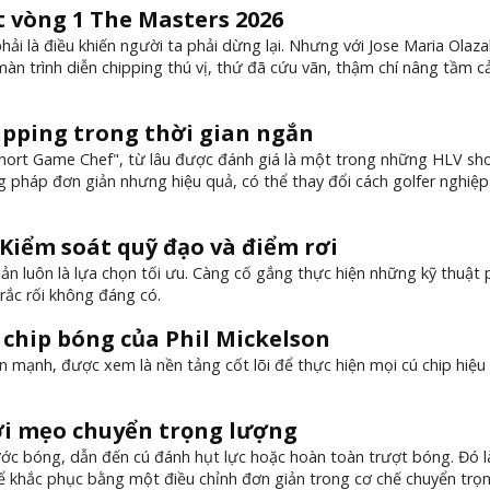
 vòng 1 The Masters 2026
i là điều khiến người ta phải dừng lại. Nhưng với Jose Maria Olaza
 màn trình diễn chipping thú vị, thứ đã cứu vãn, thậm chí nâng tầm 
hipping trong thời gian ngắn
Short Game Chef", từ lâu được đánh giá là một trong những HLV sh
 pháp đơn giản nhưng hiệu quả, có thể thay đổi cách golfer nghiệp
: Kiểm soát quỹ đạo và điểm rơi
ản luôn là lựa chọn tối ưu. Càng cố gắng thực hiện những kỹ thuật
 rắc rối không đáng có.
 chip bóng của Phil Mickelson
 mạnh, được xem là nền tảng cốt lõi để thực hiện mọi cú chip hiệu
với mẹo chuyển trọng lượng
ước bóng, dẫn đến cú đánh hụt lực hoặc hoàn toàn trượt bóng. Đó là
 khắc phục bằng một điều chỉnh đơn giản trong cơ chế chuyển trọ