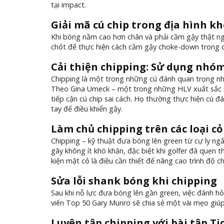
tại impact.
Giải mã cú chip trong địa hình kh
Khi bóng nằm cao hơn chân và phải cầm gậy thật ngắ
chốt để thực hiện cách cầm gậy choke-down trong c
Cải thiện chipping: Sử dụng nhóm 
Chipping là một trong những cú đánh quan trọng nhấ
Theo Gina Umeck – một trong những HLV xuất sắc nhấ
tiếp cận cú chip sai cách. Họ thường thực hiện cú đ
tay để điều khiển gậy.
Làm chủ chipping trên các loại c
Chipping – kỹ thuật đưa bóng lên green từ cự ly ng
gây không ít khó khăn, đặc biệt khi golfer đã quen t
kiện mặt cỏ là điều cần thiết để nâng cao trình độ c
Sửa lỗi shank bóng khi chipping
Sau khi nỗ lực đưa bóng lên gần green, việc đánh hỏ
viên Top 50 Gary Munro sẽ chia sẻ một vài mẹo giúp
Luyện tập chipping với bài tập Ti