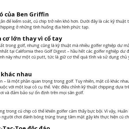
ó của Ben Griffin
n để kiểm soát, cú chip trở nên khó hơn. Dưới đây là các kỹ thuật 
hipping ở những tình huống địa hình phức tạp.
cơ lớn thay vì cổ tay
t trong golf, nhưng cũng là kỹ thuật mà nhiều golfer nghiệp dư mắc
t tại California theo Golf Digest – hầu hết các golfer nghiệp dư 
ánh này như một cú putt, tức là giữ cơ thể quá tĩnh và sử dụng chủ 
ỏ khác nhau
ắn – là một phần quan trọng trong golf. Tuy nhiên, mặt cỏ khác nha
huộc với một loại cỏ cụ thể. Việc điều chỉnh kỹ thuật chipping dựa tr
hơi và đảm bảo sự ổn định trên mọi sân golf.
ng trong cú chip có thể khiến golfer cảm thấy bực bội. Vì vậy, Huấn 
 người chơi đánh bóng trúng trung tâm mặt gậy khi thực hiện cú ch
c-Tac-Toe độc đáo