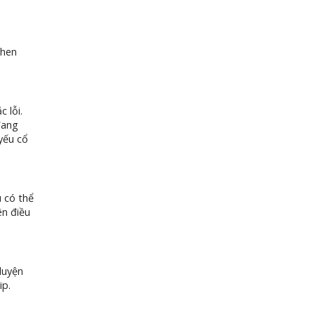
then
 lỗi.
đang
yếu cổ
u có thể
ên điều
luyện
ip.