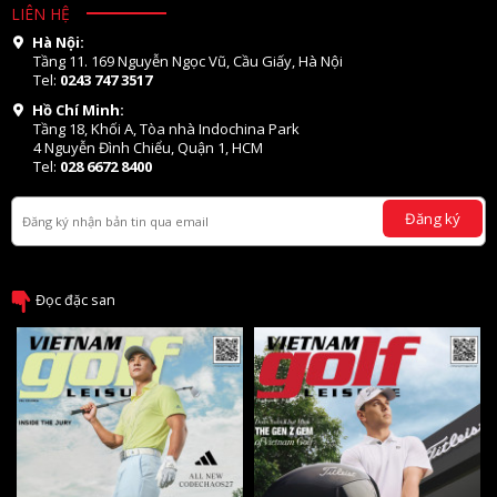
LIÊN HỆ
Hà Nội:
Tầng 11. 169 Nguyễn Ngọc Vũ, Cầu Giấy, Hà Nội
Tel:
0243 747 3517
Hồ Chí Minh:
Tầng 18, Khối A, Tòa nhà Indochina Park
4 Nguyễn Đình Chiểu, Quận 1, HCM
Tel:
028 6672 8400
Đăng ký
Đọc đặc san