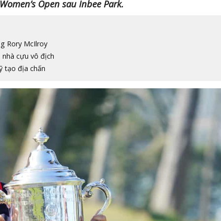
S Women’s Open sau Inbee Park.
g Rory McIlroy
 nhà cựu vô địch
 tạo địa chấn