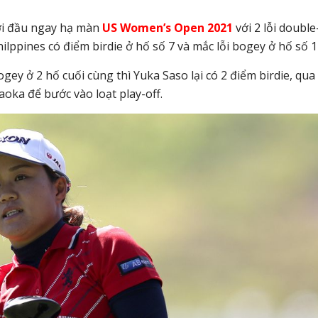
ởi đầu ngay hạ màn
US Women’s Open 2021
với 2 lỗi double
hilppines có điểm birdie ở hố số 7 và mắc lỗi bogey ở hố số 1
ey ở 2 hố cuối cùng thì Yuka Saso lại có 2 điểm birdie, qua
oka để bước vào loạt play-off.