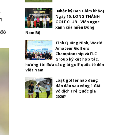
[Nhật ký Ban Giám khảo]
-
Ngày 15: LONG THÀNH
1.
GOLF CLUB - Viên ngọc
xanh của miền Đông
 đó
Nam Bộ
Tỉnh Quảng Ninh, World
Amateur Golfers
Championship và FLC
Group ký kết hợp tác,
hướng tới đưa các giải golf quốc tế đến
Việt Nam
Loạt golfer nào đang
dẫn đầu sau vòng 1 Giải
Vô địch Trẻ Quốc gia
2026?