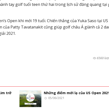
hành tay golf tuổi teen thứ hai trong lịch sử đăng quang tại 
’s Open khi mới 19 tuổi. Chiến thắng của Yuka Saso tại US
 của Patty Tavatanakit cũng giúp golf châu Á giành cả 2 d
iải 2021.
6560 lượ
im trở
Những điểm mới lạ của US Open 202
05/06/2021