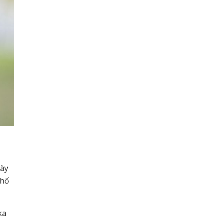
gày
 hố
ka