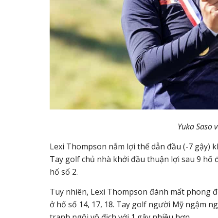
Yuka Saso 
Lexi Thompson nắm lợi thế dẫn đầu (-7 gậy) k
Tay golf chủ nhà khởi đầu thuận lợi sau 9 hố đ
hố số 2.
Tuy nhiên, Lexi Thompson đánh mất phong độ ở
ở hố số 14, 17, 18. Tay golf người Mỹ ngậm n
tranh ngôi vô địch với 1 gậy nhiều hơn.