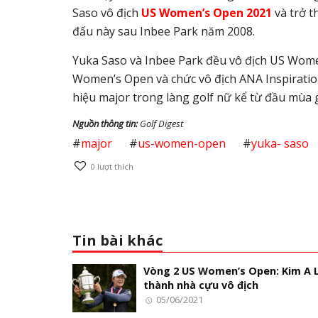
Saso vô địch
US Women’s Open 2021
và trở t
đấu này sau Inbee Park năm 2008.
Yuka Saso và Inbee Park đều vô địch US Women
Women’s Open và chức vô địch ANA Inspiration
hiệu major trong làng golf nữ kể từ đầu mùa g
Nguồn thông tin:
Golf Digest
#
major
#
us-women-open
#
yuka- saso
0
lượt thích
Tin bài khác
Vòng 2 US Women’s Open: Kim A L
thành nhà cựu vô địch
05/06/2021