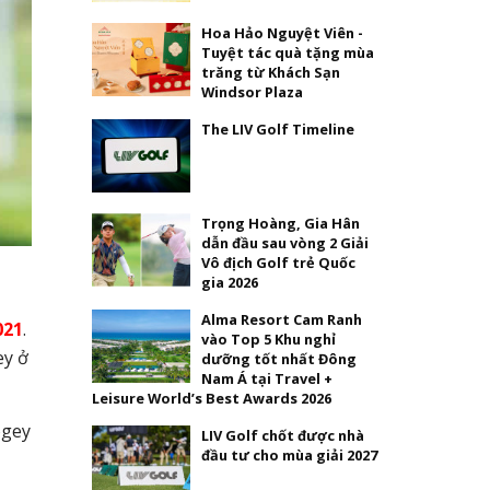
Hoa Hảo Nguyệt Viên -
Tuyệt tác quà tặng mùa
trăng từ Khách Sạn
Windsor Plaza
The LIV Golf Timeline
Trọng Hoàng, Gia Hân
dẫn đầu sau vòng 2 Giải
Vô địch Golf trẻ Quốc
gia 2026
Alma Resort Cam Ranh
021
.
vào Top 5 Khu nghỉ
ey ở
dưỡng tốt nhất Đông
Nam Á tại Travel +
Leisure World’s Best Awards 2026
ogey
LIV Golf chốt được nhà
đầu tư cho mùa giải 2027