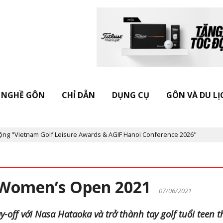
NGHỀ GÔN
CHỈ DẪN
DỤNG CỤ
GÔN VÀ DU LỊ
nam Golf Leisure Awards & AGIF Hanoi Conference 2026"
Kỷ niệ
S Women’s Open 2021
07/06/2021
y-off với Nasa Hataoka và trở thành tay golf tuổi teen 