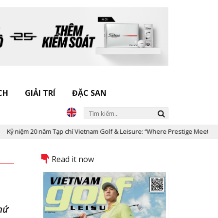
CH
GIẢI TRÍ
ĐẶC SAN
m 20 năm Tạp chí Vietnam Golf & Leisure: “Where Prestige Meets Legacy”
Read it now
thứ