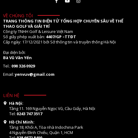
VỀ CHÚNG TÔI
TRANG THÔNG TIN ĐIỆN TỬ TỔNG HỢP CHUYÊN SÂU VỀ THỂ
THAO GOLF VÀ GIẢI TRÍ
Công ty TNHH Golf & Leisure Việt Nam
Số giấy phép xuất bản:
4407/GP –TTĐT
Cấp ngày: 17/12/2021 bởi Sở thông tin và truyền thông Hà Nội
Đại diện bởi:
Bà Vũ Vân Yến
Tel.:
090 326 0929
Email:
yenvuv@gmail.com
LIÊN HỆ
Hà Nội:
Tầng 11. 169 Nguyễn Ngọc Vũ, Cầu Giấy, Hà Nội
Tel:
0243 747 3517
Hồ Chí Minh:
Tầng 18, Khối A, Tòa nhà Indochina Park
4 Nguyễn Đình Chiểu, Quận 1, HCM
Tel:
028 6672 8400