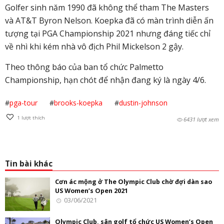
Golfer sinh năm 1990 đã không thể tham The Masters
và AT&T Byron Nelson. Koepka đã có màn trình diễn ấn
tượng tại PGA Championship 2021 nhưng đáng tiếc chỉ
về nhì khi kém nhà vô địch Phil Mickelson 2 gậy.
Theo thông báo của ban tổ chức Palmetto
Championship, hạn chót để nhận đang ký là ngày 4/6.
#
pga-tour
#
brooks-koepka
#
dustin-johnson
1
lượt thích
6431 lượt xem
Tin bài khác
Cơn ác mộng ở The Olympic Club chờ đợi dàn sao
US Women’s Open 2021
03/06/2021
Olympic Club, sân golf tổ chức US Women’s Open