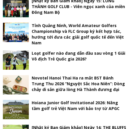
[Nhật ký Ban Giám khảo] Ngày 15: LONG
THÀNH GOLF CLUB - Viên ngọc xanh của miền
Đông Nam Bộ
Tỉnh Quảng Ninh, World Amateur Golfers
Championship và FLC Group ký kết hợp tác,
hướng tới đưa các giải golf quốc tế đến Việt
Nam
Loạt golfer nào đang dẫn đầu sau vòng 1 Giải
Vô địch Trẻ Quốc gia 2026?
Novotel Hanoi Thai Ha ra mắt BST Bánh
Trung Thu 2026 “Nguyệt Sắc Hoa Niên”: Dòng
chảy di sản giữa lòng Hà Thành đương đại
Hoiana Junior Golf Invitational 2026: Nâng
tầm golf trẻ Việt Nam với bảo trợ từ APGC
[Nhật ký Ban Giám khảo] Ngày 14: THE BLUFFS