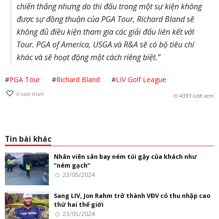
chiến thắng nhưng do thi đấu trong một sự kiện không
được sự đồng thuận của PGA Tour, Richard Bland sẽ
không đủ điều kiện tham gia các giải đấu liên kết với
Tour. PGA of America, USGA và R&A sẽ có bộ tiêu chí
khác và sẽ hoạt động một cách riêng biệt.”
#
PGA Tour
#
Richard Bland
#
LIV Golf League
0
lượt thích
4393 lượt xem
Tin bài khác
Nhân viên sân bay ném túi gậy của khách như
“ném gạch”
23/05/2024
Sang LIV, Jon Rahm trở thành VĐV có thu nhập cao
thứ hai thế giới
23/05/2024