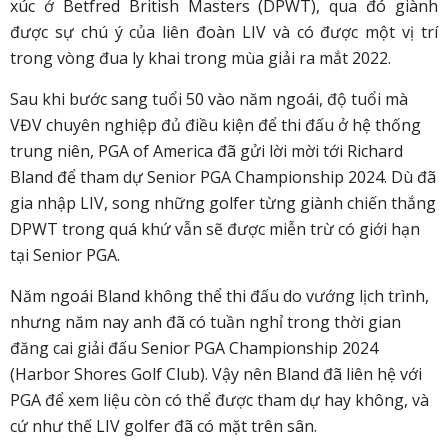
xúc ở Betfred British Masters (DPWT), qua đó giành
được sự chú ý của liên đoàn LIV và có được một vị trí
trong vòng đua ly khai trong mùa giải ra mắt 2022.
Sau khi bước sang tuổi 50 vào năm ngoái, độ tuổi mà
VĐV chuyên nghiệp đủ điều kiện để thi đấu ở hệ thống
trung niên, PGA of America đã gửi lời mời tới Richard
Bland để tham dự Senior PGA Championship 2024. Dù đã
gia nhập LIV, song những golfer từng giành chiến thắng
DPWT trong quá khứ vẫn sẽ được miễn trừ có giới hạn
tại Senior PGA.
Năm ngoái Bland không thể thi đấu do vướng lịch trình,
nhưng năm nay anh đã có tuần nghỉ trong thời gian
đăng cai giải đấu Senior PGA Championship 2024
(Harbor Shores Golf Club). Vậy nên Bland đã liên hệ với
PGA để xem liệu còn có thể được tham dự hay không, và
cứ như thế LIV golfer đã có mặt trên sân.