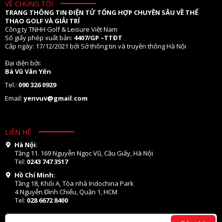
VỀ CHÚNG TÔI
TRANG THÔNG TIN ĐIỆN TỬ TỔNG HỢP CHUYÊN SÂU VỀ THỂ
THAO GOLF VÀ GIẢI TRÍ
Công ty TNHH Golf & Leisure Việt Nam
Số giấy phép xuất bản:
4407/GP –TTĐT
Cấp ngày: 17/12/2021 bởi Sở thông tin và truyền thông Hà Nội
Đại diện bởi:
Bà Vũ Vân Yến
Tel.:
090 326 0929
Email:
yenvuv@gmail.com
LIÊN HỆ
Hà Nội:
Tầng 11. 169 Nguyễn Ngọc Vũ, Cầu Giấy, Hà Nội
Tel:
0243 747 3517
Hồ Chí Minh:
Tầng 18, Khối A, Tòa nhà Indochina Park
4 Nguyễn Đình Chiểu, Quận 1, HCM
Tel:
028 6672 8400