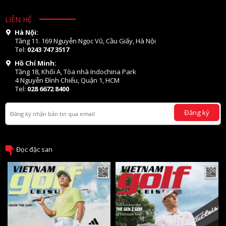
LIÊN HỆ
Hà Nội:
Tầng 11. 169 Nguyễn Ngọc Vũ, Cầu Giấy, Hà Nội
Tel:
0243 747 3517
Hồ Chí Minh:
Tầng 18, Khối A, Tòa nhà Indochina Park
4 Nguyễn Đình Chiểu, Quận 1, HCM
Tel:
028 6672 8400
Đăng ký
Đọc đặc san