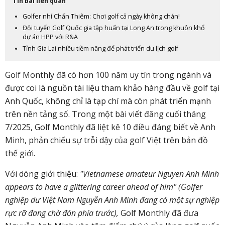
Tin bài liên quan
Golfer nhí Chấn Thiêm: Chơi golf cả ngày không chán!
Đội tuyển Golf Quốc gia tập huấn tại Long An trong khuôn khổ
dự án HPP với R&A
Tỉnh Gia Lai nhiều tiềm năng để phát triển du lịch golf
Golf Monthly đã có hơn 100 năm uy tín trong ngành và
được coi là nguồn tài liệu tham khảo hàng đầu về golf tại
Anh Quốc, không chỉ là tạp chí mà còn phát triển mạnh
trên nền tảng số. Trong một bài viết đăng cuối tháng
7/2025, Golf Monthly đã liệt kê 10 điều đáng biết về Anh
Minh, phản chiếu sự trỗi dậy của golf Việt trên bản đồ
thế giới.
Với dòng giới thiệu:
"Vietnamese amateur Nguyen Anh Minh
appears to have a glittering career ahead of him" (Golfer
nghiệp dư Việt Nam Nguyễn Anh Minh đang có một sự nghiệp
rực rỡ đang chờ đón phía trước),
Golf Monthly đã đưa