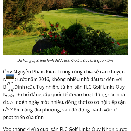
Du lịch golf là loại hình được tỉnh Gia Lai đặc biệt quan tâm.
Ông Nguyễn Phạm Kiên Trung cũng chia sẻ câu chuyện,
rằng trước năm 2016, không nhiều nhà đầu tư đến với
FLC
Bình Định (cũ). Tuy nhiên, từ khi sân FLC Golf Links Quy
Golf
Nhơn 36 hố đẳng cấp quốc tế đi vào hoạt động, các nhà
Links
đầu tư đến ngày một nhiều, đồng thời có cơ hội tiếp cận
Quy
Nhơn
các tiềm năng địa phương, sau đó đồng hành với sự
phát triển của tỉnh.
Vào tháng 4 vừa qua, sân FLC Golf Links Quy Nhơn được