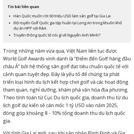
Tin bài liên quan
Hàn Quốc muốn rót 60 triệu USD làm sân golf tại Gia Lai
Đội tuyển Golf Quốc gia tập huấn tại Long An trong khuôn khổ
dự án HPP với R&A
Truyền thông quốc tế nói gì về Nguyễn Anh Minh?
Trong những năm vừa qua, Việt Nam liên tục được
World Golf Awards vinh danh là “Điểm đến Golf hàng đầu
châu Á” bởi hệ thống sân golf đạt tiêu chuẩn quốc tế với
cảnh quan tuyệt đẹp. Đây là yếu tố để chúng ta phát
triển loại hình du lịch kết hợp chơi golf và các hoạt động
tham quan, nghỉ dưỡng, khám phá văn hóa địa phương.
Theo tính toán từ Cục Du lịch quốc gia, doanh thu từ du
lịch golf dự kiến sẽ cán mốc 1 tỷ USD vào năm 2025,
đóng góp khoảng 8 - 10% tổng doanh thu du lịch quốc
gia.
Với tỉnh Gia Lai mới, sau khi sáp nhập Bình Định và Gia