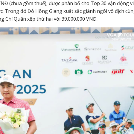
 VNĐ
(chưa gồm thuế), được phân bổ cho
Top 30 vận động v
ức. Trong đó
Đỗ Hồng Giang
xuất sắc giành ngôi vô địch cù
g Chí Quân
xếp thứ hai với
39.000.000 VNĐ
.