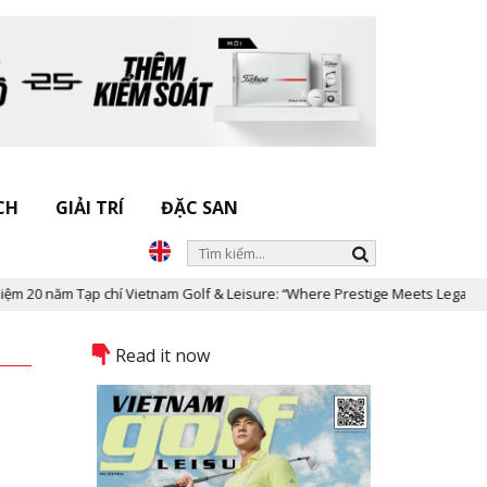
CH
GIẢI TRÍ
ĐẶC SAN
ạp chí Vietnam Golf & Leisure: “Where Prestige Meets Legacy”
Dấ
Read it now