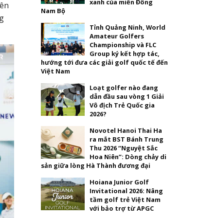
xanh của miền Đông
iên
Nam Bộ
ng
Tỉnh Quảng Ninh, World
Amateur Golfers
Championship và FLC
Group ký kết hợp tác,
hướng tới đưa các giải golf quốc tế đến
Việt Nam
Loạt golfer nào đang
dẫn đầu sau vòng 1 Giải
Vô địch Trẻ Quốc gia
2026?
Novotel Hanoi Thai Ha
ra mắt BST Bánh Trung
Thu 2026 “Nguyệt Sắc
Hoa Niên”: Dòng chảy di
sản giữa lòng Hà Thành đương đại
Hoiana Junior Golf
Invitational 2026: Nâng
tầm golf trẻ Việt Nam
với bảo trợ từ APGC