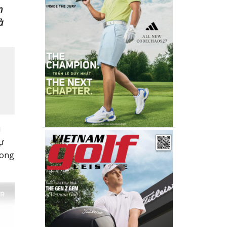
n
à
i
sự
rong