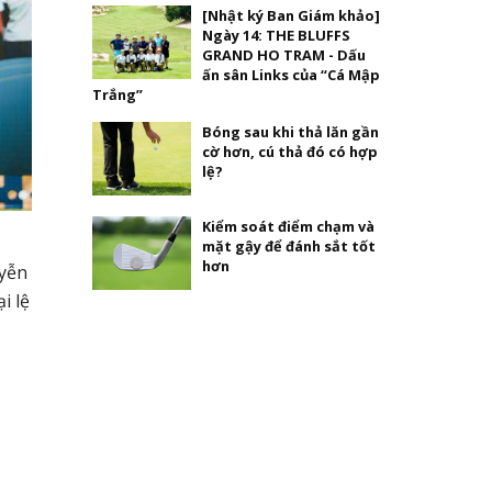
[Nhật ký Ban Giám khảo]
Ngày 14: THE BLUFFS
GRAND HO TRAM - Dấu
ấn sân Links của “Cá Mập
Trắng”
Bóng sau khi thả lăn gần
cờ hơn, cú thả đó có hợp
lệ?
Kiểm soát điểm chạm và
mặt gậy để đánh sắt tốt
hơn
yễn
i lệ