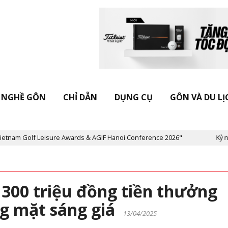
NGHỀ GÔN
CHỈ DẪN
DỤNG CỤ
GÔN VÀ DU LỊ
Leisure Awards & AGIF Hanoi Conference 2026"
Kỷ niệm 20 năm T
: 300 triệu đồng tiền thưởng
g mặt sáng giá
13/04/2025