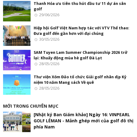
Thanh Hóa ưu tiên thu hút đầu tư 11 dự án sân
golf
29/06/2026
Hiệp hội Golf Việt Nam hợp tác với VTV Thể thao:
Đưa golf đến gần hơn với đại chúng
30/05/2026
SAM Tuyen Lam Summer Championship 2026 trở
lại: Khuấy động mùa hè golf Đà Lạt
28/05/2026
Thư viện Xóm Đảo tổ chức Giải golf nhân dịp Kỷ
niệm 10 năm Mang sách Về quê
28/05/2026
MỚI TRONG CHUYÊN MỤC
[Nhật ký Ban Giám khảo] Ngày 16: VINPEARL
GOLF LÉMAN - Mảnh ghép mới của golf đô thị
phía Nam