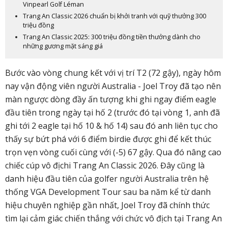
Vinpearl Golf Léman
Trang An Classic 2026 chuẩn bị khởi tranh với quỹ thưởng 300
triệu đồng
Trang An Classic 2025: 300 triệu đồng tiền thưởng dành cho
những gương mặt sáng giá
Bước vào vòng chung kết với vị trí T2 (72 gậy), ngày hôm
nay vận động viên người Australia - Joel Troy đã tạo nên
màn ngược dòng đầy ấn tượng khi ghi ngay điểm eagle
đầu tiên trong ngày tại hố 2 (trước đó tại vòng 1, anh đã
ghi tới 2 eagle tại hố 10 & hố 14) sau đó anh liên tục cho
thấy sự bứt phá với 6 điểm birdie được ghi để kết thúc
trọn vẹn vòng cuối cùng với (-5) 67 gậy. Qua đó nâng cao
chiếc cúp vô địchi Trang An Classic 2026. Đây cũng là
danh hiệu đầu tiên của golfer người Australia trên hệ
thống VGA Development Tour sau ba năm kể từ danh
hiệu chuyên nghiệp gần nhất, Joel Troy đã chính thức
tìm lại cảm giác chiến thắng với chức vô địch tại Trang An