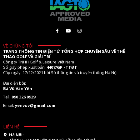
VỀ CHÚNG TÔI
TRANG THÔNG TIN ĐIỆN TỬ TỔNG HỢP CHUYÊN SÂU VỀ THỂ
THAO GOLF VÀ GIẢI TRÍ
Công ty TNHH Golf & Leisure Việt Nam
Số giấy phép xuất bản:
4407/GP –TTĐT
Cấp ngày: 17/12/2021 bởi Sở thông tin và truyền thông Hà Nội
Đại diện bởi:
Bà Vũ Vân Yến
Tel.:
090 326 0929
Email:
yenvuv@gmail.com
LIÊN HỆ
Hà Nội:
Tầng 11. 169 Nguyễn Ngọc Vũ, Cầu Giấy, Hà Nội