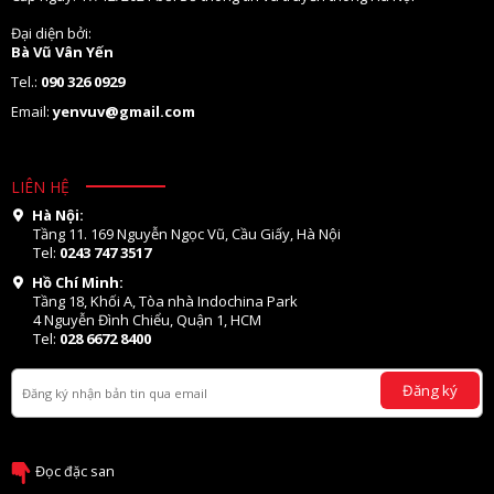
Đại diện bởi:
Bà Vũ Vân Yến
Tel.:
090 326 0929
Email:
yenvuv@gmail.com
LIÊN HỆ
Hà Nội:
Tầng 11. 169 Nguyễn Ngọc Vũ, Cầu Giấy, Hà Nội
Tel:
0243 747 3517
Hồ Chí Minh:
Tầng 18, Khối A, Tòa nhà Indochina Park
4 Nguyễn Đình Chiểu, Quận 1, HCM
Tel:
028 6672 8400
Đăng ký
Đọc đặc san