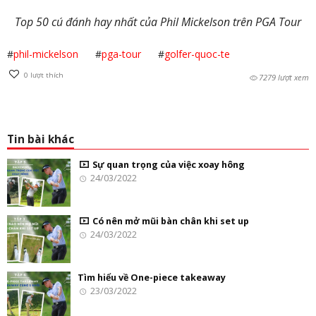
Top 50 cú đánh hay nhất của Phil Mickelson trên PGA Tour
#
phil-mickelson
#
pga-tour
#
golfer-quoc-te
0
lượt thích
7279 lượt xem
Tin bài khác
Sự quan trọng của việc xoay hông
24/03/2022
Có nên mở mũi bàn chân khi set up
24/03/2022
Tìm hiểu về One-piece takeaway
23/03/2022