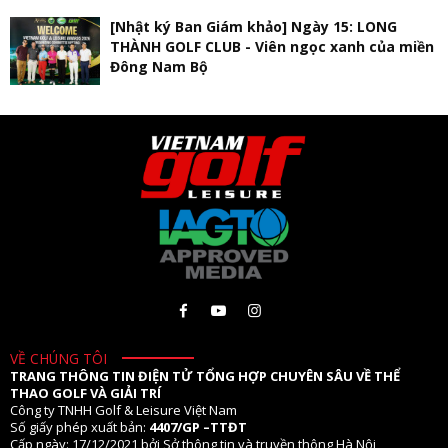
[Nhật ký Ban Giám khảo] Ngày 15: LONG
THÀNH GOLF CLUB - Viên ngọc xanh của miền
Đông Nam Bộ
VỀ CHÚNG TÔI
TRANG THÔNG TIN ĐIỆN TỬ TỔNG HỢP CHUYÊN SÂU VỀ THỂ
THAO GOLF VÀ GIẢI TRÍ
Công ty TNHH Golf & Leisure Việt Nam
Số giấy phép xuất bản:
4407/GP –TTĐT
Cấp ngày: 17/12/2021 bởi Sở thông tin và truyền thông Hà Nội