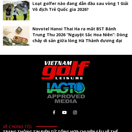
Loạt golfer nào đang dẫn đầu sau vòng 1 Giải
Vô địch Trẻ Quốc gia 2026?
Novotel Hanoi Thai Ha ra mắt BST Bánh
Trung Thu 2026 “Nguyệt Sắc Hoa Niên”: Dòng
chảy di sản giữa lòng Hà Thành đương đại
VỀ CHÚNG TÔI
TRANG THÔNG TIN ĐIỆN TỬ TỔNG HỢP CHUYÊN SÂU VỀ THỂ