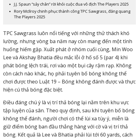
J.J. Spaun “sảy chân” rời khỏi cuộc đua vô địch The Players 2025
Rory McIlroy chinh phục thành công TPC Sawgrass, đăng quang
The Players 2025
TPC Sawgrass luôn nổi tiếng với những thử thách khó
lường, nhưng vòng ba năm nay còn mang đến một tình
huống hiếm gặp. Xuất phát ở nhóm cuối cùng, Min Woo
Lee và Akshay Bhatia đều mắc lỗi ở hố số 5 (par 4) khi
phát bóng lệch trái, rơi vào một bụi cây rậm rạp. Không
còn cách nào khác, họ phải tuyên bố bóng không thể
chơi được theo
Luật 19 – Bóng không đánh được
và thực
hiện cú thả bóng đặc biệt.
Điều đáng chú ý là vị trí thả bóng lại nằm trên khu vực
tập luyện của sân. Theo quy định, sau khi tuyên bố bóng
không thể đánh, người chơi có thể lùi xa tùy ý, miễn là
giữ điểm bóng ban đầu thẳng hàng với cờ và vị trí thả
bóng. Kết quả là Lee và Bhatia phải lùi tới
60 yards
, cách