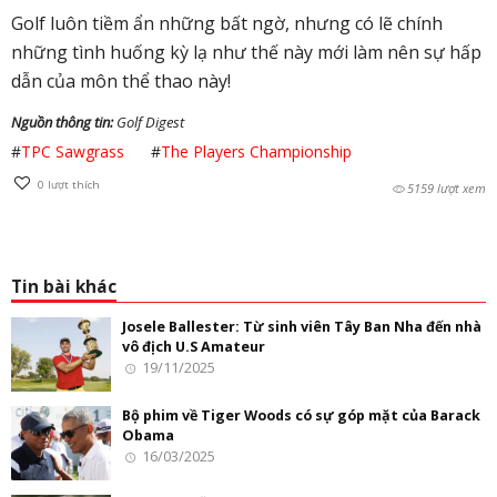
Golf luôn tiềm ẩn những bất ngờ, nhưng có lẽ chính
những tình huống kỳ lạ như thế này mới làm nên sự hấp
dẫn của môn thể thao này!
Nguồn thông tin:
Golf Digest
#
TPC Sawgrass
#
The Players Championship
0
lượt thích
5159 lượt xem
Tin bài khác
Josele Ballester: Từ sinh viên Tây Ban Nha đến nhà
vô địch U.S Amateur
19/11/2025
Bộ phim về Tiger Woods có sự góp mặt của Barack
Obama
16/03/2025