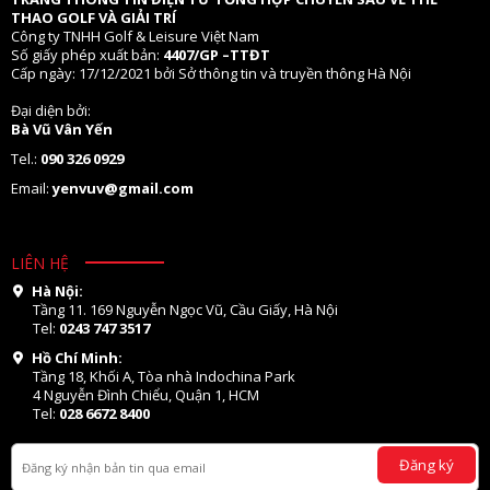
THAO GOLF VÀ GIẢI TRÍ
Công ty TNHH Golf & Leisure Việt Nam
Số giấy phép xuất bản:
4407/GP –TTĐT
Cấp ngày: 17/12/2021 bởi Sở thông tin và truyền thông Hà Nội
Đại diện bởi:
Bà Vũ Vân Yến
Tel.:
090 326 0929
Email:
yenvuv@gmail.com
LIÊN HỆ
Hà Nội:
Tầng 11. 169 Nguyễn Ngọc Vũ, Cầu Giấy, Hà Nội
Tel:
0243 747 3517
Hồ Chí Minh:
Tầng 18, Khối A, Tòa nhà Indochina Park
4 Nguyễn Đình Chiểu, Quận 1, HCM
Tel:
028 6672 8400
Đăng ký