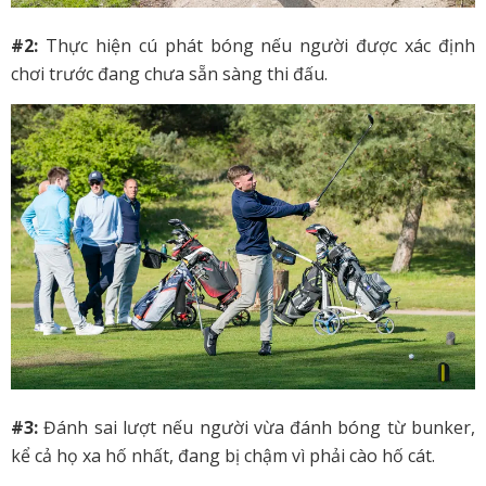
#2:
Thực hiện cú phát bóng nếu người được xác định
chơi trước đang chưa sẵn sàng thi đấu.
#3:
Đánh sai lượt nếu người vừa đánh bóng từ bunker,
kể cả họ xa hố nhất, đang bị chậm vì phải cào hố cát.