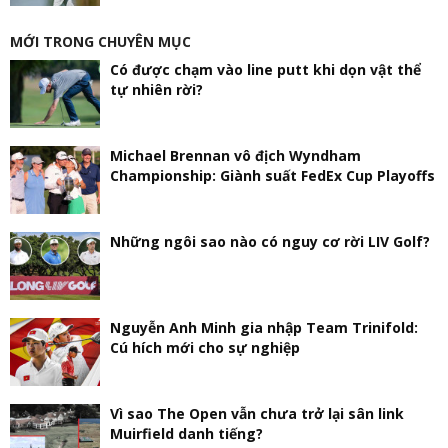
MỚI TRONG CHUYÊN MỤC
Có được chạm vào line putt khi dọn vật thể
tự nhiên rời?
Michael Brennan vô địch Wyndham
Championship: Giành suất FedEx Cup Playoffs
Những ngôi sao nào có nguy cơ rời LIV Golf?
Nguyễn Anh Minh gia nhập Team Trinifold:
Cú hích mới cho sự nghiệp
Vì sao The Open vẫn chưa trở lại sân link
Muirfield danh tiếng?