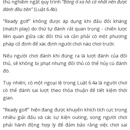
thủ nghiêm ngặt quy trình
“Bóng ở xa hố cờ nhất nên được
đánh đầu tiên”
(Luật 6.4b).
“Ready golf” không được áp dụng khi đấu đối kháng
(match play) do thứ tự đánh rất quan trọng - chiến lược
liên quan giữa các đối thủ và cần phải có một phương
pháp cố định để xác định người chơi nào chơi trước
Nếu người chơi đánh khi đúng ra là lượt đánh của đối
thủ, sẽ không bị phạt nhưng đối thủ có thể hủy cú đánh
đó.
Tuy nhiên, có một ngoại lệ trong Luật 6.4a là người chơi
có thể đánh sai lượt theo thỏa thuận để tiết kiệm thời
gian.
“Ready golf” hiện đang được khuyến khích tích cực trong
nhiều giải đấu và các sự kiện outing, song người chơi
phải hành động hợp lý để đảm bảo rằng việc chơi sai