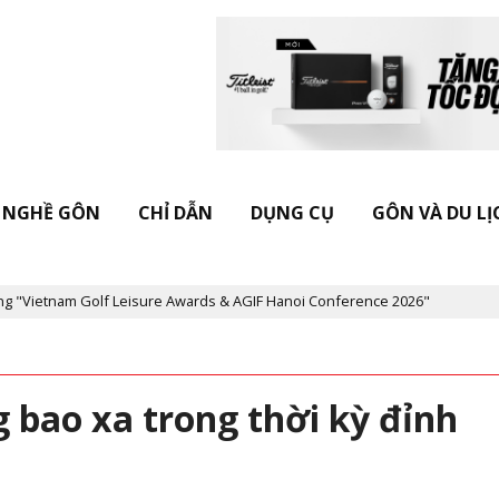
NGHỀ GÔN
CHỈ DẪN
DỤNG CỤ
GÔN VÀ DU LỊ
Leisure Awards & AGIF Hanoi Conference 2026"
Kỷ niệm 20 năm T
 bao xa trong thời kỳ đỉnh