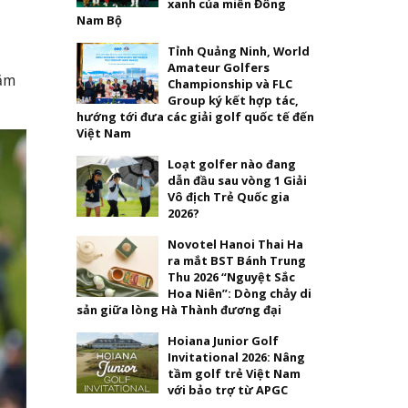
xanh của miền Đông
Nam Bộ
Tỉnh Quảng Ninh, World
Amateur Golfers
năm
Championship và FLC
Group ký kết hợp tác,
hướng tới đưa các giải golf quốc tế đến
Việt Nam
Loạt golfer nào đang
dẫn đầu sau vòng 1 Giải
Vô địch Trẻ Quốc gia
2026?
Novotel Hanoi Thai Ha
ra mắt BST Bánh Trung
Thu 2026 “Nguyệt Sắc
Hoa Niên”: Dòng chảy di
sản giữa lòng Hà Thành đương đại
Hoiana Junior Golf
Invitational 2026: Nâng
tầm golf trẻ Việt Nam
với bảo trợ từ APGC