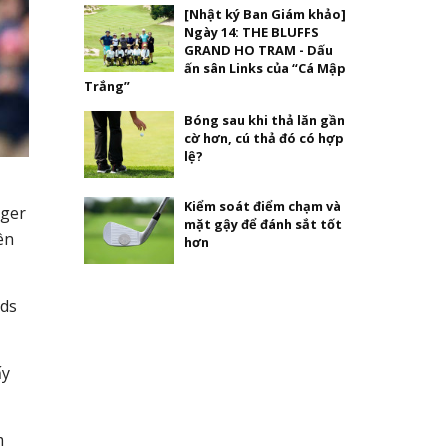
[Nhật ký Ban Giám khảo]
Ngày 14: THE BLUFFS
GRAND HO TRAM - Dấu
ấn sân Links của “Cá Mập
Trắng”
Bóng sau khi thả lăn gần
cờ hơn, cú thả đó có hợp
lệ?
Kiểm soát điểm chạm và
iger
mặt gậy để đánh sắt tốt
ên
hơn
rds
ấy
m