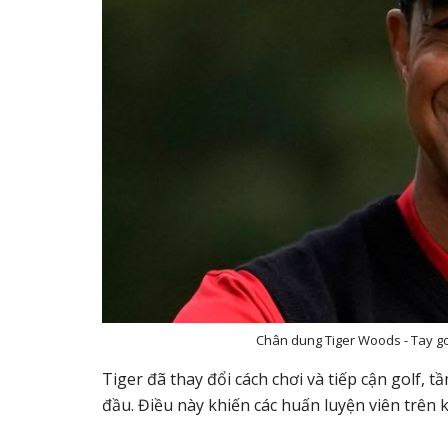
Chân dung Tiger Woods - Tay go
Tiger đã thay đổi cách chơi và tiếp cận golf,
đầu. Điều này khiến các huấn luyện viên trên 