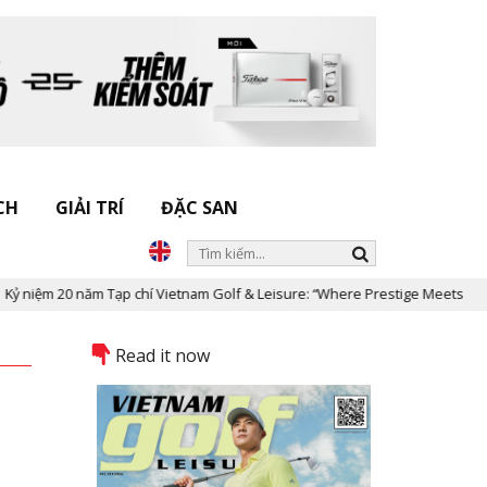
CH
GIẢI TRÍ
ĐẶC SAN
ạp chí Vietnam Golf & Leisure: “Where Prestige Meets Legacy”
Dấ
Read it now