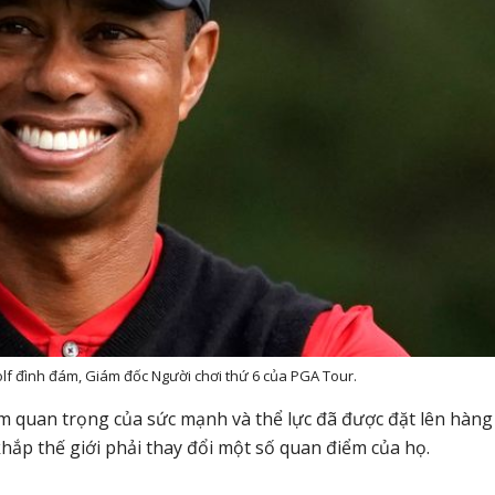
lf đình đám, Giám đốc Người chơi thứ 6 của PGA Tour.
 tầm quan trọng của sức mạnh và thể lực đã được đặt lên hàng
khắp thế giới phải thay đổi một số quan điểm của họ.