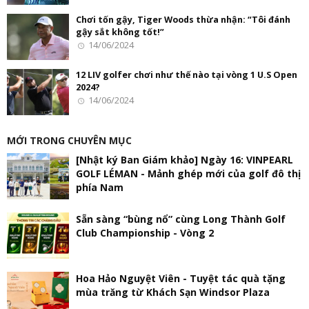
Chơi tốn gậy, Tiger Woods thừa nhận: “Tôi đánh
gậy sắt không tốt!”
14/06/2024
12 LIV golfer chơi như thế nào tại vòng 1 U.S Open
2024?
14/06/2024
MỚI TRONG CHUYÊN MỤC
[Nhật ký Ban Giám khảo] Ngày 16: VINPEARL
GOLF LÉMAN - Mảnh ghép mới của golf đô thị
phía Nam
Sẵn sàng “bùng nổ” cùng Long Thành Golf
Club Championship - Vòng 2
Hoa Hảo Nguyệt Viên - Tuyệt tác quà tặng
mùa trăng từ Khách Sạn Windsor Plaza