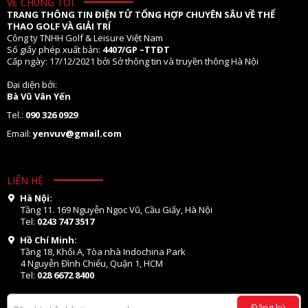
VỀ CHÚNG TÔI
TRANG THÔNG TIN ĐIỆN TỬ TỔNG HỢP CHUYÊN SÂU VỀ THỂ
THAO GOLF VÀ GIẢI TRÍ
Công ty TNHH Golf & Leisure Việt Nam
Số giấy phép xuất bản:
4407/GP –TTĐT
Cấp ngày: 17/12/2021 bởi Sở thông tin và truyền thông Hà Nội
Đại diện bởi:
Bà Vũ Vân Yến
Tel.:
090 326 0929
Email:
yenvuv@gmail.com
LIÊN HỆ
Hà Nội:
Tầng 11. 169 Nguyễn Ngọc Vũ, Cầu Giấy, Hà Nội
Tel:
0243 747 3517
Hồ Chí Minh:
Tầng 18, Khối A, Tòa nhà Indochina Park
4 Nguyễn Đình Chiểu, Quận 1, HCM
Tel:
028 6672 8400
Đăng ký