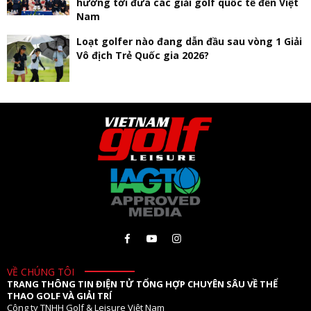
hướng tới đưa các giải golf quốc tế đến Việt
Nam
Loạt golfer nào đang dẫn đầu sau vòng 1 Giải
Vô địch Trẻ Quốc gia 2026?
VỀ CHÚNG TÔI
TRANG THÔNG TIN ĐIỆN TỬ TỔNG HỢP CHUYÊN SÂU VỀ THỂ
THAO GOLF VÀ GIẢI TRÍ
Công ty TNHH Golf & Leisure Việt Nam