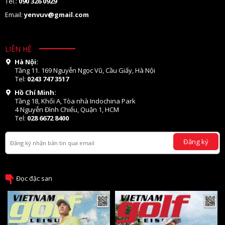
Tel.:
090 326 0929
Email:
yenvuv@gmail.com
LIÊN HỆ
Hà Nội:
Tầng 11. 169 Nguyễn Ngọc Vũ, Cầu Giấy, Hà Nội
Tel:
0243 747 3517
Hồ Chí Minh:
Tầng 18, Khối A, Tòa nhà Indochina Park
4 Nguyễn Đình Chiểu, Quận 1, HCM
Tel:
028 6672 8400
Đăng ký
Đọc đặc san