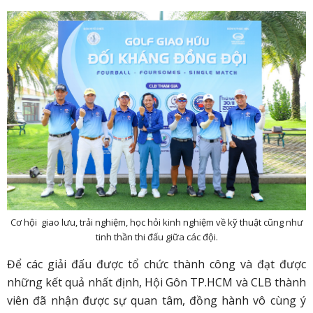
Cơ hội giao lưu, trải nghiệm, học hỏi kinh nghiệm về kỹ thuật cũng như
tinh thần thi đấu giữa các đội.
Để các giải đấu được tổ chức thành công và đạt được
những kết quả nhất định, Hội Gôn TP.HCM và CLB thành
viên đã nhận được sự quan tâm, đồng hành vô cùng ý