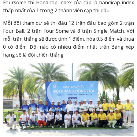
Foursome thì Handicap index của cặp là handicap index
thấp nhất của 1 trong 2 thành viên cặp thi đấu.
Mỗi đội tham dự sẽ thi đấu 12 trận đấu bao gồm 2 trận
Four Ball, 2 trận Four Some và 8 trận Single Match. Với
mỗi trận thắng sẽ được tính 1 điểm, hòa 0,5 điểm và thua
0 có điểm. Đội nào có nhiều điểm nhất trên Bảng xếp
hạng sẽ là đội chiến thắng.