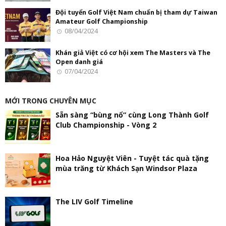
Đội tuyển Golf Việt Nam chuẩn bị tham dự Taiwan
Amateur Golf Championship
08/04/2024
Khán giả Việt có cơ hội xem The Masters và The
Open danh giá
07/04/2024
MỚI TRONG CHUYÊN MỤC
Sẵn sàng “bùng nổ” cùng Long Thành Golf
Club Championship - Vòng 2
Hoa Hảo Nguyệt Viên - Tuyệt tác quà tặng
mùa trăng từ Khách Sạn Windsor Plaza
The LIV Golf Timeline