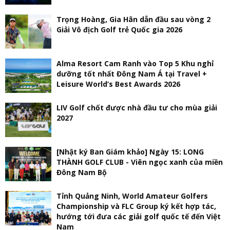
Trọng Hoàng, Gia Hân dẫn đầu sau vòng 2
Giải Vô địch Golf trẻ Quốc gia 2026
Alma Resort Cam Ranh vào Top 5 Khu nghỉ
dưỡng tốt nhất Đông Nam Á tại Travel +
Leisure World’s Best Awards 2026
LIV Golf chốt được nhà đầu tư cho mùa giải
2027
[Nhật ký Ban Giám khảo] Ngày 15: LONG
THÀNH GOLF CLUB - Viên ngọc xanh của miền
Đông Nam Bộ
Tỉnh Quảng Ninh, World Amateur Golfers
Championship và FLC Group ký kết hợp tác,
hướng tới đưa các giải golf quốc tế đến Việt
Nam