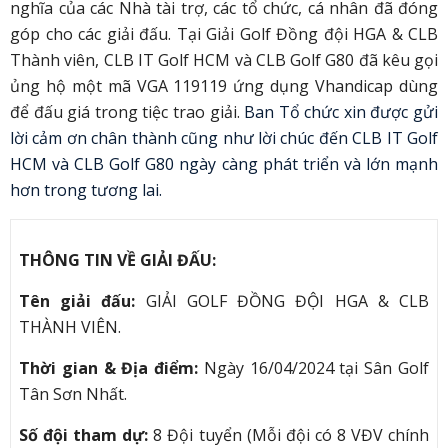
nghĩa của các Nhà tài trợ, các tổ chức, cá nhân đã đóng
góp cho các giải đấu. Tại Giải Golf Đồng đội HGA & CLB
Thành viên, CLB IT Golf HCM và CLB Golf G80 đã kêu gọi
ủng hộ một mã VGA 119119 ứng dụng Vhandicap dùng
để đấu giá trong tiệc trao giải.
Ban Tổ chức xin được gửi
lời cảm ơn chân thành cũng như lời chúc đến CLB IT Golf
HCM và CLB Golf G80 ngày càng phát triển và lớn mạnh
hơn trong tương lai.
THÔNG TIN VỀ GIẢI ĐẤU:
Tên giải đấu:
GIẢI GOLF ĐỒNG ĐỘI HGA & CLB
THÀNH VIÊN.
Thời gian & Địa điểm:
Ngày 16/04/2024 tại Sân Golf
Tân Sơn Nhất.
Số đội tham dự:
8 Đội tuyển (Mỗi đội có 8 VĐV chính