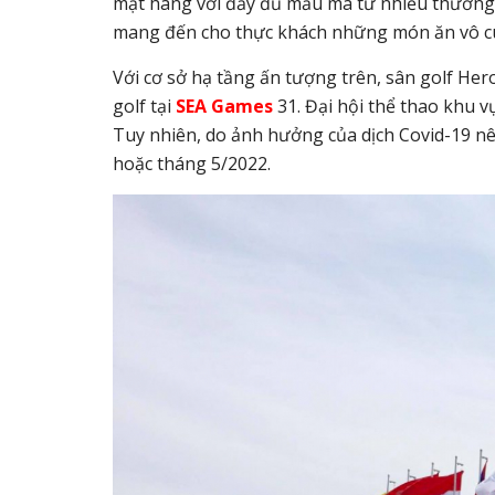
mặt hàng với đầy đủ mẫu mã từ nhiều thương h
mang đến cho thực khách những món ăn vô c
Với cơ sở hạ tầng ấn tượng trên, sân golf Hero
golf tại
SEA Games
31. Đại hội thể thao khu v
Tuy nhiên, do ảnh hưởng của dịch Covid-19 nê
hoặc tháng 5/2022.