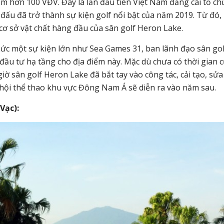
 hơn 100 VĐV. Đây là lần đầu tiên Việt Nam đăng cai tổ ch
 đấu đã trở thành sự kiện golf nổi bật của năm 2019. Từ đó,
cơ sở vật chất hàng đầu của sân golf Heron Lake.
ức một sự kiện lớn như Sea Games 31, ban lãnh đạo sân gol
ầu tư hạ tầng cho địa điểm này. Mặc dù chưa có thời gian 
ờ sân golf Heron Lake đã bắt tay vào công tác, cải tạo, sửa
i hội thể thao khu vực Đông Nam Á sẽ diễn ra vào năm sau.
Vạc):