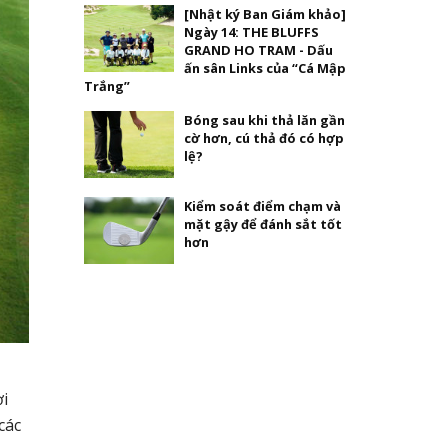
[Nhật ký Ban Giám khảo]
Ngày 14: THE BLUFFS
GRAND HO TRAM - Dấu
ấn sân Links của “Cá Mập
Trắng”
Bóng sau khi thả lăn gần
cờ hơn, cú thả đó có hợp
lệ?
Kiểm soát điểm chạm và
mặt gậy để đánh sắt tốt
hơn
ơi
các