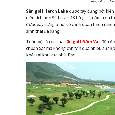
Sân golf nằm trọ
Sân golf Heron Lake
được xây dựng bởi kiến t
diện tích hơn 90 ha với 18 hố golf, nằm trọn 
được xây dựng ở nơi có cảnh quan thiên nhiê
sinh thái đa dạng.
Toàn bộ cỏ của của
sân golf Đầm Vạc
đều đượ
chuẩn xác mà không cần tốn quá nhiều sức lực.
khác tại khu vực phía Bắc.