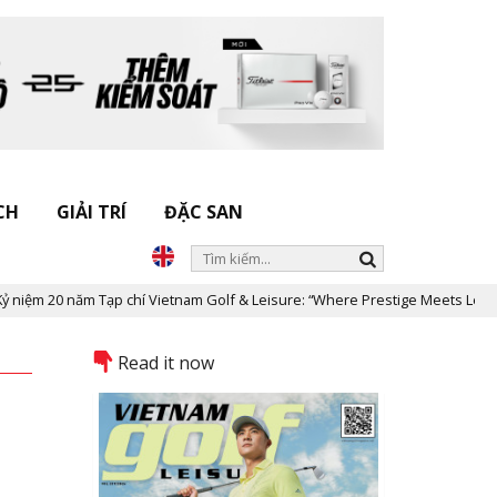
CH
GIẢI TRÍ
ĐẶC SAN
ạp chí Vietnam Golf & Leisure: “Where Prestige Meets Legacy”
Dấ
Read it now