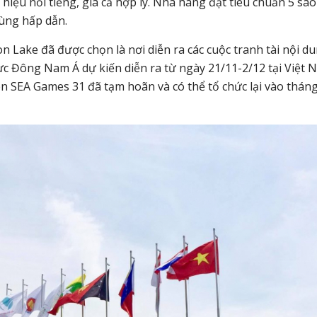
iệu nổi tiếng, giá cả hợp lý. Nhà hàng đạt tiêu chuẩn 5 sao
ùng hấp dẫn.
n Lake đã được chọn là nơi diễn ra các cuộc tranh tài nội d
ực Đông Nam Á dự kiến diễn ra từ ngày 21/11-2/12 tại Việt 
n SEA Games 31 đã tạm hoãn và có thể tổ chức lại vào tháng