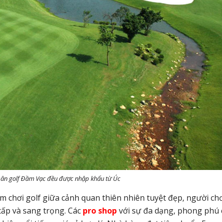
sân golf Đầm Vạc đều được nhập khẩu từ Úc
ệm chơi golf giữa cảnh quan thiên nhiên tuyệt đẹp, người ch
cấp và sang trọng. Các
pro shop
với sự đa dạng, phong phú 