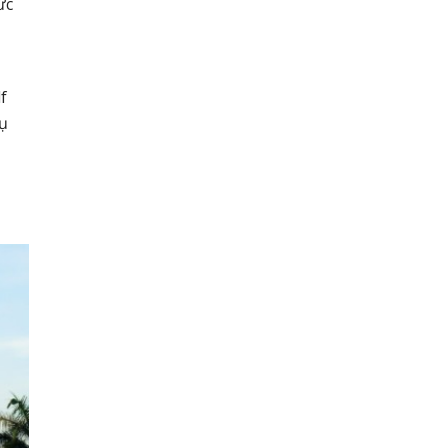
ức
f
cụ