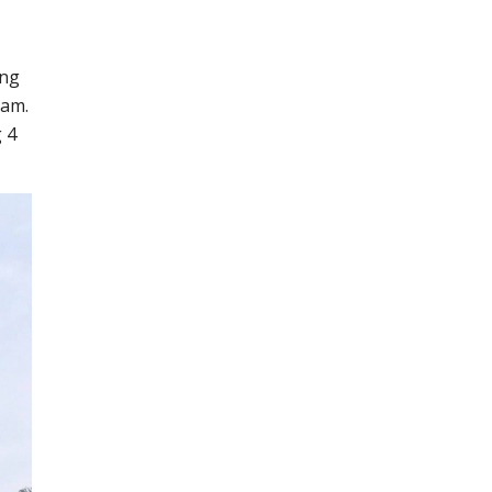
ung
Nam.
 4