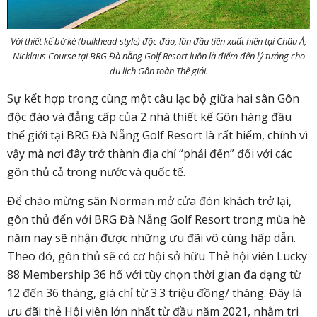
Với thiết kế bờ kè (bulkhead style) độc đáo, lần đầu tiên xuất hiện tại Châu Á,
Nicklaus Course tại BRG Đà nẵng Golf Resort luôn là điểm đến lý tưởng cho
du lịch Gôn toàn Thế giới.
Sự kết hợp trong cùng một câu lạc bộ giữa hai sân Gôn
độc đáo và đẳng cấp của 2 nhà thiết kế Gôn hàng đầu
thế giới tại BRG Đà Nẵng Golf Resort là rất hiếm, chính vì
vậy mà nơi đây trở thành địa chỉ “phải đến” đối với các
gôn thủ cả trong nước và quốc tế.
Để chào mừng sân Norman mở cửa đón khách trở lại,
gôn thủ đến với BRG Đà Nẵng Golf Resort trong mùa hè
năm nay sẽ nhận được những ưu đãi vô cùng hấp dẫn.
Theo đó, gôn thủ sẽ có cơ hội sở hữu Thẻ hội viên Lucky
88 Membership 36 hố với tùy chọn thời gian đa dạng từ
12 đến 36 tháng, giá chỉ từ 3.3 triệu đồng/ tháng. Đây là
ưu đãi thẻ Hội viên lớn nhất từ đầu năm 2021, nhằm tri