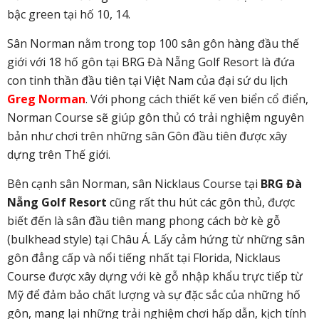
bậc green tại hố 10, 14.
Sân Norman nằm trong top 100 sân gôn hàng đầu thế
giới với 18 hố gôn tại BRG Đà Nẵng Golf Resort là đứa
con tinh thần đầu tiên tại Việt Nam của đại sứ du lịch
Greg Norman
. Với phong cách thiết kế ven biển cổ điển,
Norman Course sẽ giúp gôn thủ có trải nghiệm nguyên
bản như chơi trên những sân Gôn đầu tiên được xây
dựng trên Thế giới.
Bên cạnh sân Norman, sân Nicklaus Course tại
BRG Đà
Nẵng Golf Resort
cũng rất thu hút các gôn thủ, được
biết đến là sân đầu tiên mang phong cách bờ kè gỗ
(bulkhead style) tại Châu Á. Lấy cảm hứng từ những sân
gôn đẳng cấp và nổi tiếng nhất tại Florida, Nicklaus
Course được xây dựng với kè gỗ nhập khẩu trực tiếp từ
Mỹ để đảm bảo chất lượng và sự đặc sắc của những hố
gôn, mang lại những trải nghiệm chơi hấp dẫn, kịch tính