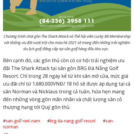
Chương trình chơi gôn The Shark Attack và Thẻ hội viên Lucky 88 Membership
với những ưu đãi vượt trội cho mùa hè 2021 sẽ mang đến những trải nghiệm
du lịch golf đẳng cấp tại sân golf hàng đầu khu vực.
Bên cạnh đó, các gôn thủ còn có cơ hội trải nghiệm ưu
đãi The Shark Attack tại sân gôn BRG Đà Nẵng Golf
Resort. Chỉ trong 28 ngày kể từ khi sân mở cửa, mức giá
ưu đãi chỉ từ 1.680.000VNĐ/ 18 hố sẽ được áp dụng tại cả
sân Norman và Nicklaus trong cả tuần, hứa hẹn mang
đến những vòng gôn mãn nhãn và chất lượng sân cỏ
thượng hạng tới Quý gôn thủ.
#
san-golf-viet-nam
#
brg-da-nang-golf-resort
#
san-
norman