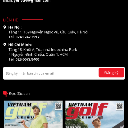
Email:
yenvuv@gmail.com
LIÊN HỆ
Hà Nội:
Tầng 11. 169 Nguyễn Ngọc Vũ, Cầu Giấy, Hà Nội
Tel:
0243 747 3517
Hồ Chí Minh:
Tầng 18, Khối A, Tòa nhà Indochina Park
4 Nguyễn Đình Chiểu, Quận 1, HCM
Tel:
028 6672 8400
Đăng ký
Đọc đặc san