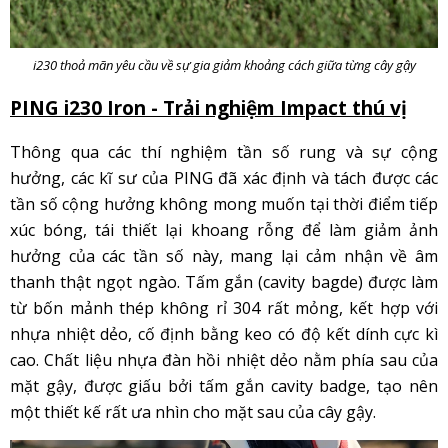
i230 thoả mãn yêu cầu về sự gia giảm khoảng cách giữa từng cây gậy
PING i230 Iron - Trải nghiệm Impact thú vị
Thông qua các thí nghiệm tần số rung và sự cộng
hưởng, các kĩ sư của PING đã xác định và tách được các
tần số cộng hưởng không mong muốn tại thời điểm tiếp
xúc bóng, tái thiết lại khoang rỗng để làm giảm ảnh
hưởng của các tần số này, mang lại cảm nhận về âm
thanh thật ngọt ngào. Tấm gắn (cavity bagde) được làm
từ bốn mảnh thép không rỉ 304 rất mỏng, kết hợp với
nhựa nhiệt dẻo, cố định bằng keo có độ kết dính cực kì
cao. Chất liệu nhựa đàn hồi nhiệt dẻo nằm phía sau của
mặt gậy, được giấu bởi tấm gắn cavity badge, tạo nên
một thiết kế rất ưa nhìn cho mặt sau của cây gậy.