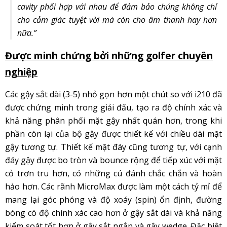
cavity phối hợp với nhau để đảm bảo chúng không chỉ
cho cảm giác tuyệt vời mà còn cho âm thanh hay hơn
nữa.”
Được minh chứng bởi những golfer chuyên
nghiệp
Các gậy sắt dài (3-5) nhỏ gọn hơn một chút so với i210 đã
được chứng minh trong giải đấu, tạo ra độ chính xác và
khả năng phân phối mặt gậy nhất quán hơn, trong khi
phần còn lại của bộ gậy được thiết kế với chiều dài mặt
gậy tương tự. Thiết kế mặt đáy cũng tương tự, với cạnh
đáy gậy được bo tròn và bounce rộng để tiếp xúc với mặt
cỏ trơn tru hơn, có những cú đánh chắc chắn và hoàn
hảo hơn. Các rãnh MicroMax được làm một cách tỷ mỉ để
mang lại góc phóng và độ xoáy (spin) ổn định, đường
bóng có độ chính xác cao hơn ở gậy sắt dài và khả năng
kiểm soát tốt hơn ở gậy sắt ngắn và gậy wedge. Đặc biệt