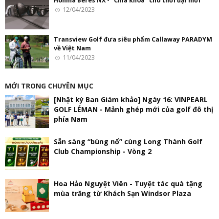
Honma Beres NX - “Chìa khóa” cho thời đại mới
12/04/2023
Transview Golf đưa siêu phẩm Callaway PARADYM
về Việt Nam
11/04/2023
MỚI TRONG CHUYÊN MỤC
[Nhật ký Ban Giám khảo] Ngày 16: VINPEARL
GOLF LÉMAN - Mảnh ghép mới của golf đô thị
phía Nam
Sẵn sàng “bùng nổ” cùng Long Thành Golf
Club Championship - Vòng 2
Hoa Hảo Nguyệt Viên - Tuyệt tác quà tặng
mùa trăng từ Khách Sạn Windsor Plaza