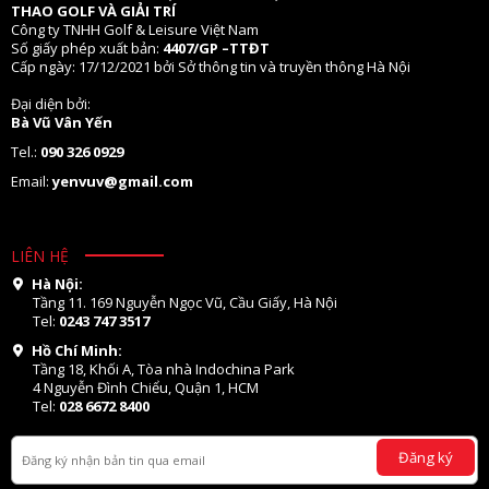
THAO GOLF VÀ GIẢI TRÍ
Công ty TNHH Golf & Leisure Việt Nam
Số giấy phép xuất bản:
4407/GP –TTĐT
Cấp ngày: 17/12/2021 bởi Sở thông tin và truyền thông Hà Nội
Đại diện bởi:
Bà Vũ Vân Yến
Tel.:
090 326 0929
Email:
yenvuv@gmail.com
LIÊN HỆ
Hà Nội:
Tầng 11. 169 Nguyễn Ngọc Vũ, Cầu Giấy, Hà Nội
Tel:
0243 747 3517
Hồ Chí Minh:
Tầng 18, Khối A, Tòa nhà Indochina Park
4 Nguyễn Đình Chiểu, Quận 1, HCM
Tel:
028 6672 8400
Đăng ký