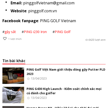
Email:
pinggolfvietnam@gmail.com
Website
: pinggolf.com.vn
Facebook fanpage
: PING GOLF Vietnam
#
gậy sắt
#
PING i230 Iron
#
PING Golf
1
lượt thích
6420 lượt xem
Tin bài khác
PING Golf Việt Nam giới thiệu dòng gậy Putter PLD
2023
13/04/2023
PING G430 High Launch - Kiểm soát chính xác mọi
cú đánh cho golfer
13/04/2023