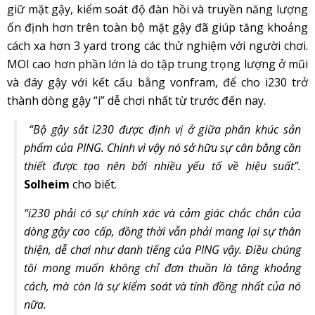
giữ mặt gậy, kiểm soát độ đàn hồi và truyền năng lượng
ổn định hơn trên toàn bộ mặt gậy đã giúp tăng khoảng
cách xa hơn 3 yard trong các thử nghiệm với người chơi.
MOI cao hơn phần lớn là do tập trung trọng lượng ở mũi
và đáy gậy với kết cấu bằng vonfram, để cho i230 trở
thành dòng gậy “i” dễ chơi nhất từ trước đến nay.
“Bộ gậy sắt i230 được định vị ở giữa phân khúc sản
phẩm của PING. Chính vì vậy nó sở hữu sự cân bằng cần
thiết được tạo nên bởi nhiều yếu tố về hiệu suất”.
Solheim
cho biết.
“i230 phải có sự chính xác và cảm giác chắc chắn của
dòng gậy cao cấp, đồng thời vẫn phải mang lại sự thân
thiện, dễ chơi như danh tiếng của PING vậy. Điều chúng
tôi mong muốn không chỉ đơn thuần là tăng khoảng
cách, mà còn là sự kiểm soát và tính đồng nhất của nó
nữa.