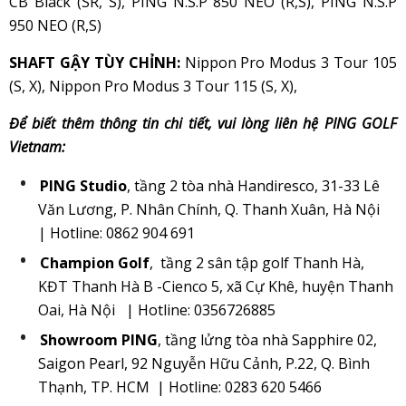
CB Black (SR, S), PING N.S.P 850 NEO (R,S), PING N.S.P
950 NEO (R,S)
SHAFT GẬY TÙY CHỈNH:
Nippon Pro Modus 3 Tour 105
(S, X), Nippon Pro Modus 3 Tour 115 (S, X),
Để biết thêm thông tin chi tiết, vui lòng liên hệ PING GOLF
Vietnam:
PING Studio
, tầng 2 tòa nhà Handiresco, 31-33 Lê
Văn Lương, P. Nhân Chính, Q. Thanh Xuân, Hà Nội
| Hotline: 0862 904 691
Champion Golf
, tầng 2
sân tập golf Thanh Hà,
KĐT Thanh Hà B -Cienco 5, xã Cự Khê, huyện Thanh
Oai, Hà Nội
| Hotline: 0356726885
Showroom PING
, tầng lửng tòa nhà Sapphire 02,
Saigon Pearl, 92 Nguyễn Hữu Cảnh, P.22, Q. Bình
Thạnh, TP. HCM | Hotline: 0283 620 5466