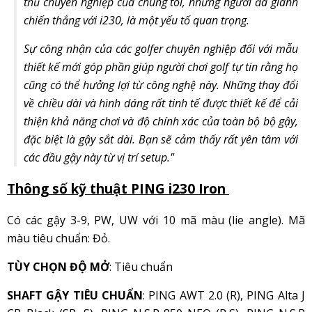
thủ chuyên nghiệp của chúng tôi, những người đã giành
chiến thắng với i230, là một yếu tố quan trọng.
Sự công nhận của các golfer chuyên nghiệp đối với mẫu
thiết kế mới góp phần giúp người chơi golf tự tin rằng họ
cũng có thể hưởng lợi từ công nghệ này. Những thay đổi
về chiều dài và hình dáng rất tinh tế được thiết kế để cải
thiện khả năng chơi và độ chính xác của toàn bộ bộ gậy,
đặc biệt là gậy sắt dài. Bạn sẽ cảm thấy rất yên tâm với
các đầu gậy này từ vị trí setup."
Thông số kỹ thuật PING i230 Iron
Có các gậy 3-9, PW, UW với 10 mã màu (lie angle). Mã
màu tiêu chuẩn: Đỏ.
TÙY CHỌN ĐỘ MỞ
: Tiêu chuẩn
SHAFT GẬY TIÊU CHUẨN
: PING AWT 2.0 (R), PING Alta J