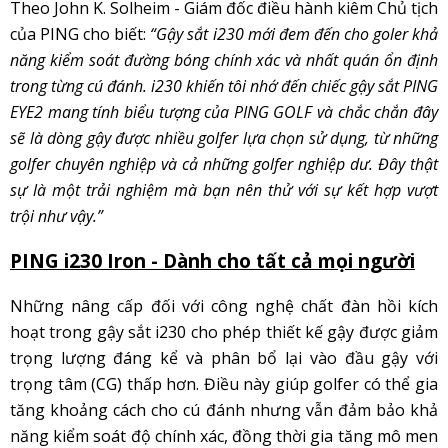
Theo John K. Solheim - Giám đốc điều hành kiêm Chủ tịch
của PING cho biết:
“Gậy sắt i230 mới đem đến cho goler khả
năng kiểm soát đường bóng chính xác và nhất quán ổn định
trong từng cú đánh. i230 khiến tôi nhớ đến chiếc gậy sắt PING
EYE2 mang tính biểu tượng của PING GOLF và chắc chắn đây
sẽ là dòng gậy được nhiều golfer lựa chọn sử dụng, từ những
golfer chuyên nghiệp và cả những golfer nghiệp dư. Đây thật
sự là một trải nghiệm mà bạn nên thử với sự kết hợp vượt
trội như vậy.”
PING i230 Iron - Dành cho tất cả mọi người
Những nâng cấp đối với công nghệ chất đàn hồi kích
hoạt trong gậy sắt i230 cho phép thiết kế gậy được giảm
trọng lượng đáng kể và phân bổ lại vào đầu gậy với
trọng tâm (CG) thấp hơn. Điều này giúp golfer có thể gia
tăng khoảng cách cho cú đánh nhưng vẫn đảm bảo khả
năng kiểm soát độ chính xác, đồng thời gia tăng mô men