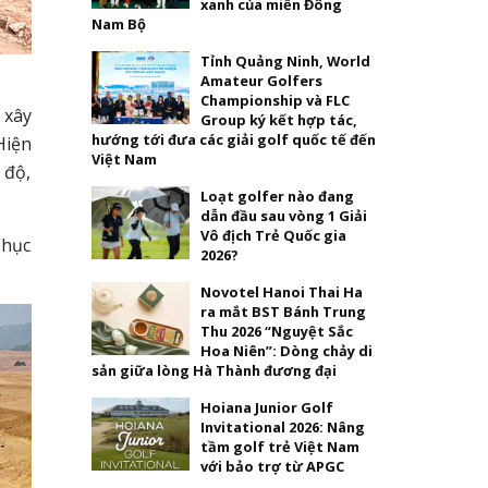
xanh của miền Đông
Nam Bộ
Tỉnh Quảng Ninh, World
Amateur Golfers
Championship và FLC
 xây
Group ký kết hợp tác,
hướng tới đưa các giải golf quốc tế đến
Hiện
Việt Nam
 độ,
Loạt golfer nào đang
dẫn đầu sau vòng 1 Giải
Vô địch Trẻ Quốc gia
phục
2026?
Novotel Hanoi Thai Ha
ra mắt BST Bánh Trung
Thu 2026 “Nguyệt Sắc
Hoa Niên”: Dòng chảy di
sản giữa lòng Hà Thành đương đại
Hoiana Junior Golf
Invitational 2026: Nâng
tầm golf trẻ Việt Nam
với bảo trợ từ APGC