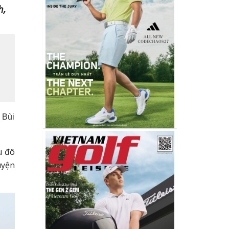
h,
 Bùi
u đô
uyện