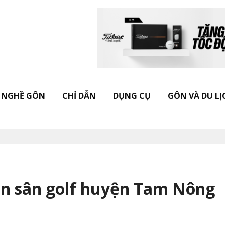
NGHỀ GÔN
CHỈ DẪN
DỤNG CỤ
GÔN VÀ DU LỊ
Khởi động "Vietnam Golf Leisure Aw
án sân golf huyện Tam Nông