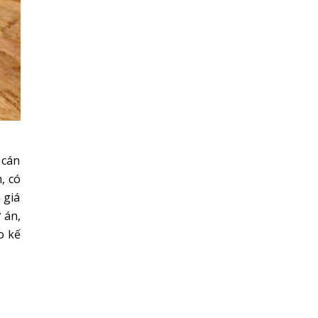
 cán
, có
 giá
 án,
o kế