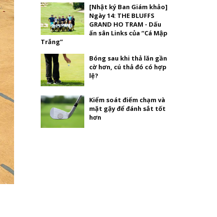
[Nhật ký Ban Giám khảo]
Ngày 14: THE BLUFFS
GRAND HO TRAM - Dấu
ấn sân Links của “Cá Mập
Trắng”
Bóng sau khi thả lăn gần
cờ hơn, cú thả đó có hợp
lệ?
Kiểm soát điểm chạm và
mặt gậy để đánh sắt tốt
hơn