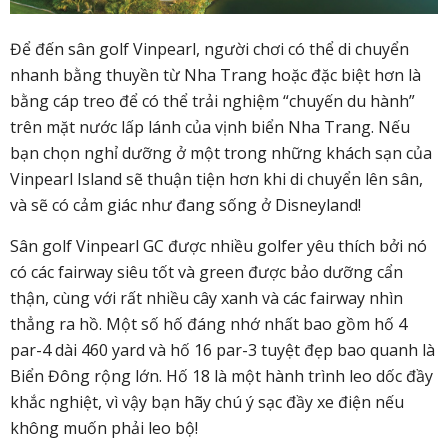
Để đến sân golf Vinpearl, người chơi có thể di chuyển
nhanh bằng thuyền từ Nha Trang hoặc đặc biệt hơn là
bằng cáp treo để có thể trải nghiệm “chuyến du hành”
trên mặt nước lấp lánh của vịnh biển Nha Trang. Nếu
bạn chọn nghỉ dưỡng ở một trong những khách sạn của
Vinpearl Island sẽ thuận tiện hơn khi di chuyển lên sân,
và sẽ có cảm giác như đang sống ở Disneyland!
Sân golf Vinpearl GC được nhiều golfer yêu thích bởi nó
có các fairway siêu tốt và green được bảo dưỡng cẩn
thận, cùng với rất nhiều cây xanh và các fairway nhìn
thẳng ra hồ. Một số hố đáng nhớ nhất bao gồm hố 4
par-4 dài 460 yard và hố 16 par-3 tuyệt đẹp bao quanh là
Biển Đông rộng lớn. Hố 18 là một hành trình leo dốc đầy
khắc nghiệt, vì vậy bạn hãy chú ý sạc đầy xe điện nếu
không muốn phải leo bộ!