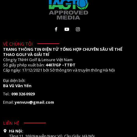
VỀ CHÚNG TÔI
TRANG THÔNG TIN ĐIỆN TỬ TỔNG HỢP CHUYÊN SÂU VỀ THỂ
THAO GOLF VÀ GIẢI TRÍ
Công ty TNHH Golf & Leisure Việt Nam
Số giấy phép xuất bản:
4407/GP –TTĐT
Cấp ngày: 17/12/2021 bởi Sở thông tin và truyền thông Hà Nội
Đại diện bởi:
Bà Vũ Vân Yến
Tel.:
090 326 0929
Email:
yenvuv@gmail.com
LIÊN HỆ
Hà Nội:
Tầng 11. 169 Nguyễn Ngọc Vũ, Cầu Giấy, Hà Nội