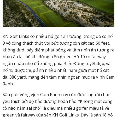
KN Golf Links có nhiều hố golf ấn tượng, trong đó có hố
9 vô cùng thách thức với bức tường cồn cát cao 60 feet,
không dưới bảy điểm phát bóng và tầm nhìn ấn tượng ra
nhà câu lạc bộ khi đứng trên green. Hố 10 có fairway
ngắn nhấp nhô đổ xuống phía Biển Đông tuyệt đẹp; và
hố 15 được chụp ảnh nhiều nhất, nằm giữa một hố cát
dài 380 yard, mang đến tầm nhìn ngoạn mục ra Vịnh Cam
Ranh.
Sân golf vùng vịnh Cam Ranh này còn được người chơi
yêu thích bởi độ bảo dưỡng hoàn hảo. “Không một cọng
cỏ nào nằm sai chỗ” là điều mà nhiều golfer miêu tả về
green và fairway của sân KN Golf Links. Đây là sân 18 hố