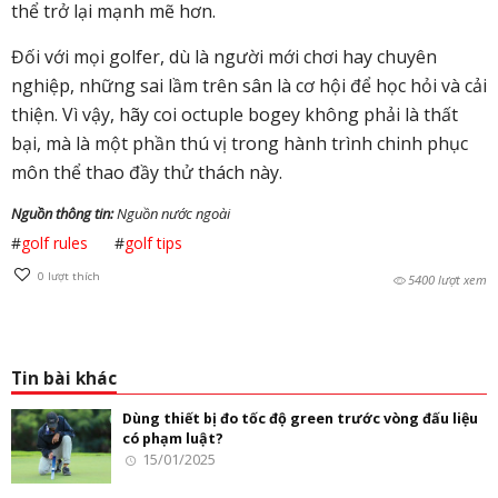
thể trở lại mạnh mẽ hơn.
Đối với mọi golfer, dù là người mới chơi hay chuyên
nghiệp, những sai lầm trên sân là cơ hội để học hỏi và cải
thiện. Vì vậy, hãy coi octuple bogey không phải là thất
bại, mà là một phần thú vị trong hành trình chinh phục
môn thể thao đầy thử thách này.
Nguồn thông tin:
Nguồn nước ngoài
#
golf rules
#
golf tips
0
lượt thích
5400 lượt xem
Tin bài khác
Dùng thiết bị đo tốc độ green trước vòng đấu liệu
có phạm luật?
15/01/2025