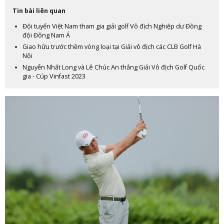
Tin bài liên quan
Đội tuyển Việt Nam tham gia giải golf Vô địch Nghiệp dư Đồng
đội Đông Nam Á
Giao hữu trước thềm vòng loại tại Giải vô địch các CLB Golf Hà
Nội
Nguyễn Nhất Long và Lê Chúc An thắng Giải Vô địch Golf Quốc
gia - Cúp Vinfast 2023