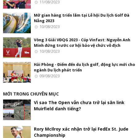
11/08/2023
Mở gian hàng triển lãm tại Lễ hội Du lịch Golf Đà
Nẵng 2023
10/08/2023
Vòng 3 Giải VĐQG 2023 - Cúp Vinfast: Nguyễn Anh
Minh đứng trước cơ hội bảo vệ chức vô địch
10/08/2023
Hải Phòng - Điểm đến du lịch golf, động lực mới cho
ngành Du lịch phát triển
09/08/2023
MỚI TRONG CHUYÊN MỤC
Vì sao The Open vẫn chưa trở lại sân link
Muirfield danh tiếng?
Rory McIlroy xác nhận trở lại FedEx St. Jude
Championship