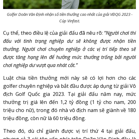
Golfer Doãn Văn Định nhận số tiền thưởng cao nhất của giải VĐQG 2023 -
Cúp Vinfast.
Cụ thể, theo điều lệ của giải đấu đã nêu rõ:
“Người chơi thi
đấu với tình trạng nghiệp dư sẽ không được nhận tiền
thưởng. Người chơi chuyên nghiệp ở các vị trí tiếp theo sẽ
được tăng hạng lên để hưởng mức thưởng trống bởi người
chơi nghiệp dư vượt qua nhát cắt.”
Luật chia tiền thưởng mới này sẽ có lợi hơn cho các
golfer chuyên nghiệp và bắt đầu được áp dụng từ giải Vô
địch Golf Quốc gia 2023. Tại giải đấu năm nay, mức
thưởng trị giá lên đến 1,2 tỷ đồng (1 tỷ cho nam, 200
triệu cho nữ), trong đó nhà vô địch nam sẽ giành về 180
triệu đồng, còn nữ là 60 triệu đồng.
Theo đó, dù chỉ giành được vị trí thứ 4 tại giải đấu,