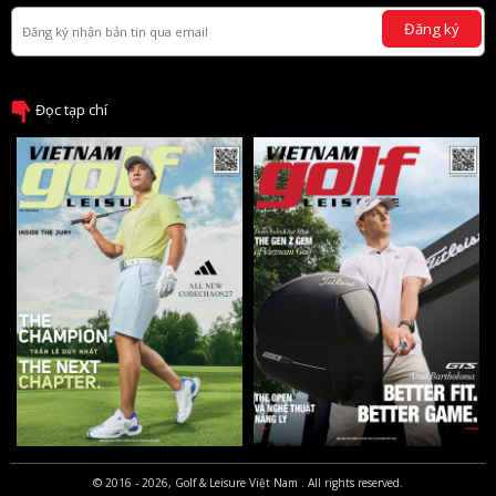
Đăng ký
Đọc tạp chí
© 2016 - 2026, Golf & Leisure Việt Nam . All rights reserved.