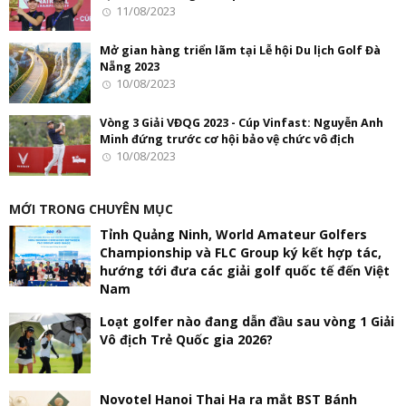
11/08/2023
Mở gian hàng triển lãm tại Lễ hội Du lịch Golf Đà
Nẵng 2023
10/08/2023
Vòng 3 Giải VĐQG 2023 - Cúp Vinfast: Nguyễn Anh
Minh đứng trước cơ hội bảo vệ chức vô địch
10/08/2023
MỚI TRONG CHUYÊN MỤC
Tỉnh Quảng Ninh, World Amateur Golfers
Championship và FLC Group ký kết hợp tác,
hướng tới đưa các giải golf quốc tế đến Việt
Nam
Loạt golfer nào đang dẫn đầu sau vòng 1 Giải
Vô địch Trẻ Quốc gia 2026?
Novotel Hanoi Thai Ha ra mắt BST Bánh