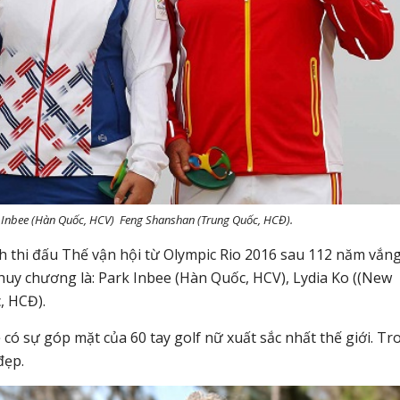
k Inbee (Hàn Quốc, HCV) Feng Shanshan (Trung Quốc, HCĐ).
nh thi đấu Thế vận hội từ Olympic Rio 2016 sau 112 năm vắn
huy chương là: Park Inbee (Hàn Quốc, HCV), Lydia Ko ((New
, HCĐ).
 có sự góp mặt của 60 tay golf nữ xuất sắc nhất thế giới. Tr
đẹp.