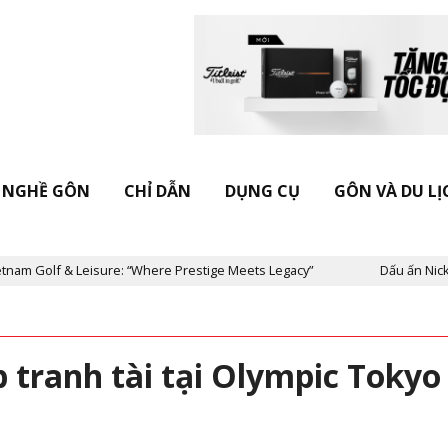
NGHỀ GÔN
CHỈ DẪN
DỤNG CỤ
GÔN VÀ DU LỊ
 “Where Prestige Meets Legacy”
Dấu ấn Nicklaus Design tại Việt 
 tranh tài tại Olympic Tokyo