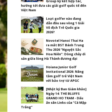
Group ký kết hợp tác,
hướng tới đưa các giải golf quốc tế đến
Việt Nam
Loạt golfer nào đang
dẫn đầu sau vòng 1 Giải
Vô địch Trẻ Quốc gia
2026?
Novotel Hanoi Thai Ha
ra mắt BST Bánh Trung
Thu 2026 “Nguyệt Sắc
Hoa Niên”: Dòng chảy di
sản giữa lòng Hà Thành đương đại
Hoiana Junior Golf
Invitational 2026: Nâng
tầm golf trẻ Việt Nam
với bảo trợ từ APGC
[Nhật ký Ban Giám khảo]
Ngày 14: THE BLUFFS
GRAND HO TRAM - Dấu
ấn sân Links của “Cá Mập
Trắng”