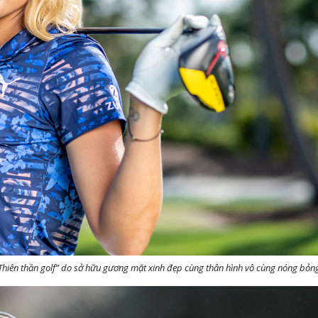
Thiên thần golf” do sở hữu gương mặt xinh đẹp cùng thân hình vô cùng nóng bỏng