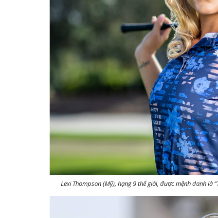
Lexi Thompson (Mỹ), hạng 9 thế giới, được mệnh danh là “