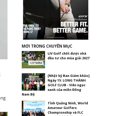
MỚI TRONG CHUYÊN MỤC
LIV Golf chốt được nhà
đầu tư cho mùa giải 2027
g
[Nhật ký Ban Giám khảo]
Ngày 15: LONG THÀNH
GOLF CLUB - Viên ngọc
xanh của miền Đông
Nam Bộ
ong
Tỉnh Quảng Ninh, World
Amateur Golfers
Championship và FLC